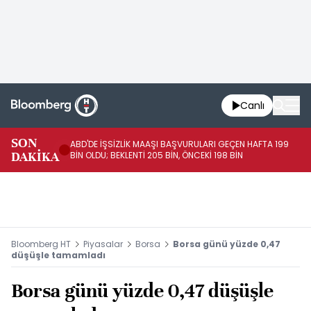
Canlı
SON
ABD'DE İŞSİZLİK MAAŞI BAŞVURULARI GEÇEN HAFTA 199
FE
DAKİKA
BİN OLDU; BEKLENTİ 205 BİN, ÖNCEKİ 198 BİN
İL
Bloomberg HT
Piyasalar
Borsa
Borsa günü yüzde 0,47
düşüşle tamamladı
Borsa günü yüzde 0,47 düşüşle