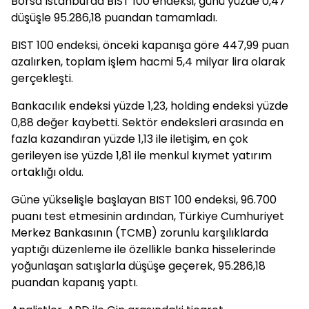
Borsa İstanbul'da BIST 100 endeksi, günü yüzde 0,47
düşüşle 95.286,18 puandan tamamladı.
BIST 100 endeksi, önceki kapanışa göre 447,99 puan
azalırken, toplam işlem hacmi 5,4 milyar lira olarak
gerçekleşti.
Bankacılık endeksi yüzde 1,23, holding endeksi yüzde
0,88 değer kaybetti. Sektör endeksleri arasında en
fazla kazandıran yüzde 1,13 ile iletişim, en çok
gerileyen ise yüzde 1,81 ile menkul kıymet yatırım
ortaklığı oldu.
Güne yükselişle başlayan BIST 100 endeksi, 96.700
puanı test etmesinin ardından, Türkiye Cumhuriyet
Merkez Bankasının (TCMB) zorunlu karşılıklarda
yaptığı düzenleme ile özellikle banka hisselerinde
yoğunlaşan satışlarla düşüşe geçerek, 95.286,18
puandan kapanış yaptı.