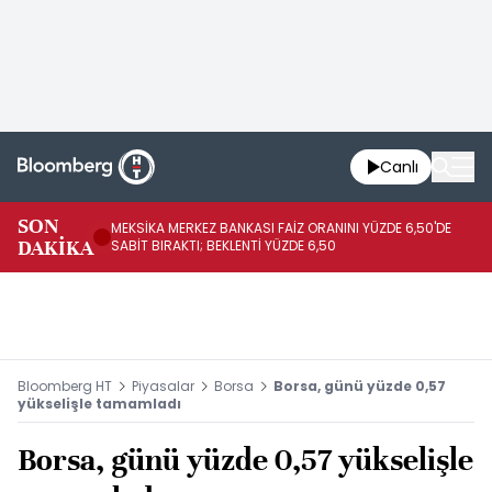
Canlı
SON
MEKSİKA MERKEZ BANKASI FAİZ ORANINI YÜZDE 6,50'DE
OY
DAKİKA
SABİT BIRAKTI; BEKLENTİ YÜZDE 6,50
AÇ
Bloomberg HT
Piyasalar
Borsa
Borsa, günü yüzde 0,57
yükselişle tamamladı
Borsa, günü yüzde 0,57 yükselişle