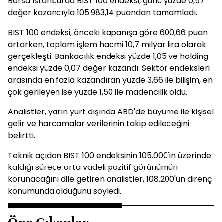
Borsa İstanbul'da BIST 100 endeksi, günü yüzde 0,57
değer kazancıyla 105.983,14 puandan tamamladı.
BIST 100 endeksi, önceki kapanışa göre 600,66 puan
artarken, toplam işlem hacmi 10,7 milyar lira olarak
gerçekleşti. Bankacılık endeksi yüzde 1,05 ve holding
endeksi yüzde 0,07 değer kazandı. Sektör endeksleri
arasında en fazla kazandıran yüzde 3,66 ile bilişim, en
çok gerileyen ise yüzde 1,50 ile madencilik oldu.
Analistler, yarın yurt dışında ABD'de büyüme ile kişisel
gelir ve harcamalar verilerinin takip edileceğini
belirtti.
Teknik açıdan BIST 100 endeksinin 105.000'in üzerinde
kaldığı sürece orta vadeli pozitif görünümün
korunacağını dile getiren analistler, 108.200'ün direnç
konumunda olduğunu söyledi.