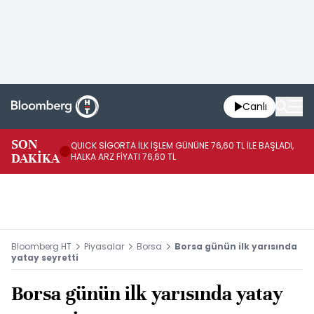
Canlı
SON
QUICK SİGORTA İLK İŞLEM GÜNÜNE 76,60 TL İLE BAŞLADI,
BI
DAKİKA
HALKA ARZ FİYATI 76,60 TL
PU
Bloomberg HT
Piyasalar
Borsa
Borsa günün ilk yarısında
yatay seyretti
Borsa günün ilk yarısında yatay