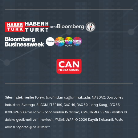
Sitemizdeki veriler Foreks tarafından sağlanmaktadır. NASDAQ, Dow Jones
Industrial Average, SHCOM, FTSE 100, CAC 40, DAX 30, Hang Seng, IBEX 35,
BOVESPA, VİOP ve Tahvil-bono verileri 15 dakika; CME, NYMEX VE S&P verileri 10
dakika gecikmeli verilmektedir. YASAL UYARI © 2026 Kayıtlı Elektronik Posta
Adresi : cgorsel@hs03.kep.tr