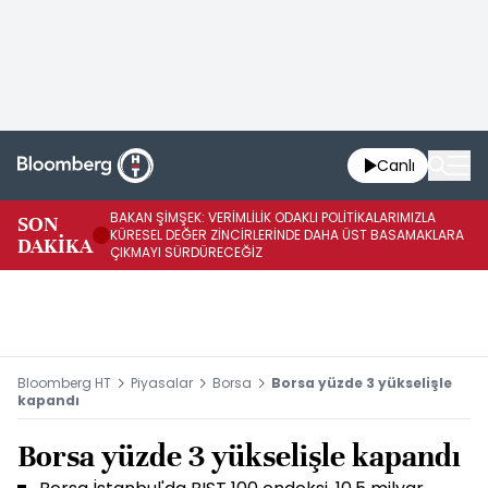
Canlı
BAKAN ŞİMŞEK: VERİMLİLİK ODAKLI POLİTİKALARIMIZLA
BA
SON
KÜRESEL DEĞER ZİNCİRLERİNDE DAHA ÜST BASAMAKLARA
VE
DAKİKA
ÇIKMAYI SÜRDÜRECEĞİZ
DÖ
Bloomberg HT
Piyasalar
Borsa
Borsa yüzde 3 yükselişle
kapandı
Borsa yüzde 3 yükselişle kapandı