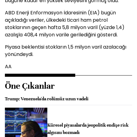
bugüne kadar en yüksek seviyesini görmüş oldu.
ABD Enerji Enformasyon İdaresinin (EIA) bugün
açıkladığı veriler, ülkedeki ticari ham petrol
stoklarının geçen hafta 5,8 milyon varil (yüzde 1,4)
azalışla 408,4 milyon varile gerilediğini gösterdi.
Piyasa beklentisi stokların 1,5 milyon varil azalacağı
yönündeydi.
AA
Öne Çıkanlar
Trump: Venezuela'da rolümüz uzun vadeli
Küresel piyasalarda jeopolitik endişe risk
algısını bozmadı