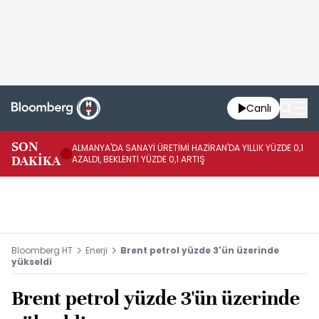
Canlı
SON
ALMANYA'DA SANAYİ ÜRETİMİ HAZİRAN'DA YILLIK YÜZDE 0,1
AL
DAKİKA
AZALDI, BEKLENTİ YÜZDE 0,1 ARTIŞ
AR
Bloomberg HT
Enerji
Brent petrol yüzde 3'ün üzerinde
yükseldi
Brent petrol yüzde 3'ün üzerinde