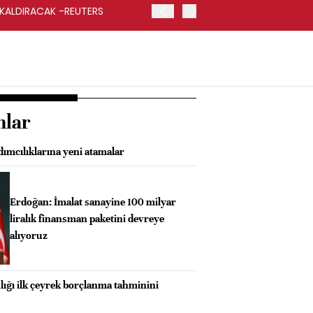
 KALDIRACAK -REUTERS
ABD DIŞİŞLERİ BAKANLIĞI
UYGULANACAK
nlar
mcılıklarına yeni atamalar
Erdoğan: İmalat sanayine 100 milyar
liralık finansman paketini devreye
alıyoruz
ığı ilk çeyrek borçlanma tahminini