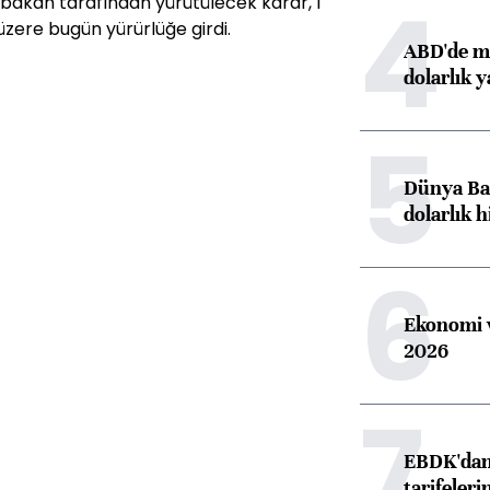
4
 bakan tarafından yürütülecek karar, 1
üzere bugün yürürlüğe girdi.
ABD'de ma
dolarlık y
5
Dünya Ban
dolarlık h
6
Ekonomi v
2026
7
EBDK'dan 
tarifeleri