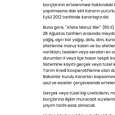
borçlarının ertelenmesi hakkındaki 
yapılmasına dair ekli Kararın yürür
Eylül 2012 tarihinde kararlaştırıldı.
Buna göre, ''Afete Maruz İller'' (60 i
28 Ağustos tarihleri arasında meydana
yağış, aşırı kar yağışı, dolu, don, ku
afetlerine maruz kalan ve bu afetler 
varlıkları, tesisleri veya seraları e
durumları il veya ilçe hasar tespit k
Sistemine kayıtlı gerçek veya tüzel ki
Tarım Kredi Kooperatiflerine olan düşü
Bakanlar Kurulu Kararları kapsamında
usul ve esaslar çerçevesinde ertele
Gerçek veya tüzel kişi üreticilerin
borçlarına ilişkin müracaat sürele
yayım tarihi esas alınacak.