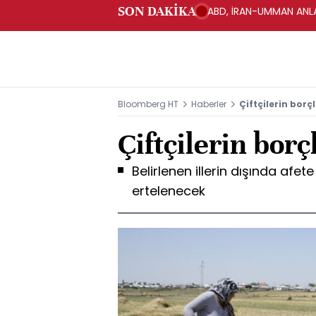
SON DAKİKA
ABD, İRAN-UMMAN ANLA
Bloomberg HT
Haberler
Çiftçilerin borç
Çiftçilerin borç
Belirlenen illerin dışında afet
ertelenecek