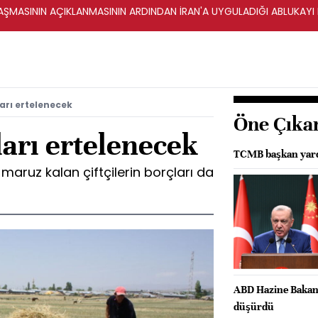
ŞMASININ AÇIKLANMASININ ARDINDAN İRAN'A UYGULADIĞI ABLUKAYI
ları ertelenecek
Öne Çıka
ları ertelenecek
TCMB başkan yardı
e maruz kalan çiftçilerin borçları da
ABD Hazine Bakanl
düşürdü