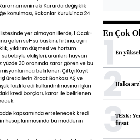
Kararnamenin eki Kararda değişiklik
lüğe konulması, Bakanlar Kurulu'nca 24
En Çok O
1
l) listesinde yer almayan illerde, 1 Ocak-
 gelen sel-su baskını, fırtına, aşırı
raklık, yıldırım düşmesi ve hortum
En yüksek
sebebiyle ekilişleri, ürünleri, hayvan
n az yüzde 30 oranında zarar gören ve bu
2
omisyonlarınca belirlenen Çiftçi Kayıt
şi üreticilerin Ziraat Bankası AŞ ve
Halka arz
k faizli kredi kullandırılmasına ilişkin
ki kredi borçları, karar ile belirlenen
3
necek.
, madde kapsamında ertelenecek kredi
TESK: Yen
rinin hesaplanmasında bu maddenin
fırsat