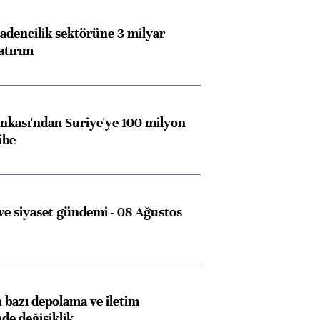
dencilik sektörüne 3 milyar
atırım
kası'ndan Suriye'ye 100 milyon
ibe
e siyaset gündemi - 08 Ağustos
bazı depolama ve iletim
nde değişiklik