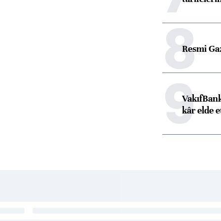
8
Resmi Ga
9
VakıfBank
kâr elde e