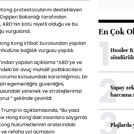
Kong protestocularını destekleyen
ışişleri Bakanlığı tarafından
ABD’nin kötü niyetli olduğu ve bu
En Çok O
u vurgulandı.
1
Hong Kong irtibat bürosundan yapılan
Husiler B
hhüdüne bağlılık vurgusu yapıldı.
söndürül
fından yapılan açıklama “ABD’ye ve
eki bir avuç muhalif politikacılara
2
koruma konusundaki kararlılığımızı, bir
zin egemenliğini, güvenliğini,
Yapay zek
sundaki yetenek ve stratejilerimizi
harcama 
uz ” şeklinde çevirildi.
3
 Trump’ın açıklamasında, “Bu yasa
n ve Hong Kong’daki insanlara saygımla
Kong hükümetlerinin aralarındaki
Plajlarda
ış ve refaha yol açmasını