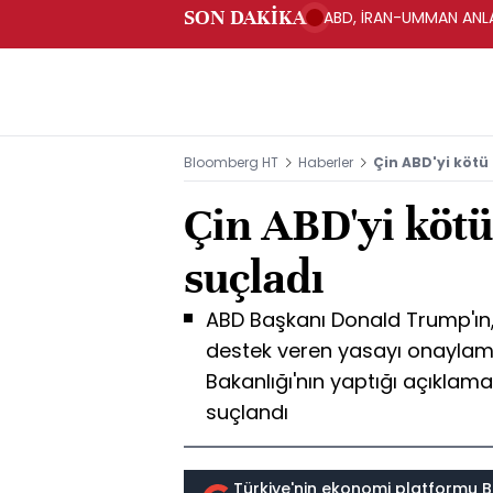
SON DAKİKA
ABD, İRAN-UMMAN ANLA
Bloomberg HT
Haberler
Çin ABD'yi kötü 
Çin ABD'yi kötü
suçladı
ABD Başkanı Donald Trump'ın
destek veren yasayı onaylama
Bakanlığı'nın yaptığı açıklama
suçlandı
Türkiye'nin ekonomi platformu B