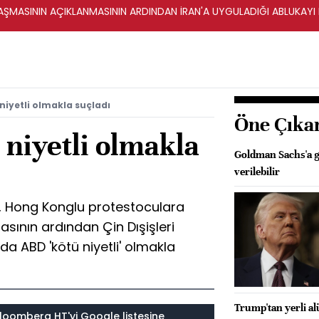
ŞMASININ AÇIKLANMASININ ARDINDAN İRAN'A UYGULADIĞI ABLUKAYI
niyetli olmakla suçladı
Öne Çıka
 niyetli olmakla
Goldman Sachs'a gö
verilebilir
, Hong Konglu protestoculara
sının ardından Çin Dışişleri
da ABD 'kötü niyetli' olmakla
Trump'tan yerli a
loomberg HT'yi Google listesine