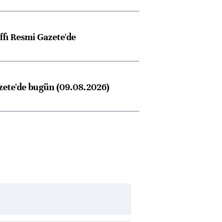
ffı Resmi Gazete'de
Almanya, Commerzbank
Ba
konusunda Unicredit ile
me
görüşmelere hazırlanıyor
zete'de bugün (09.08.2026)
ngıçları