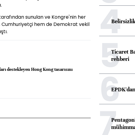
4
.
arafından sunulan ve Kongre'nin her
Belirsizli
m Cumhuriyetçi hem de Demokrat vekil
ştı.
5
Ticaret B
rehberi
6
arı destekleyen Hong Kong tasarısını
EPDK'dan 
7
Pentagon'
mühimmat 