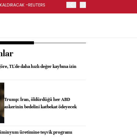
 KALDIRACAK -REUTERS
ABD DIŞİŞLERİ BAKANLIĞI
UYGULANACAK
nlar
re, TL'de daha hızlı değer kaybına izin
Trump: İran, öldürdüğü her ABD
askerinin bedelini katbekat ödeyecek
lüminyum üretimine teşvik programı