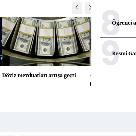
8
Öğrenci a
9
Resmi Ga
Döviz mevduatları artışa geçti
ABD'de konut başla
toparlandı