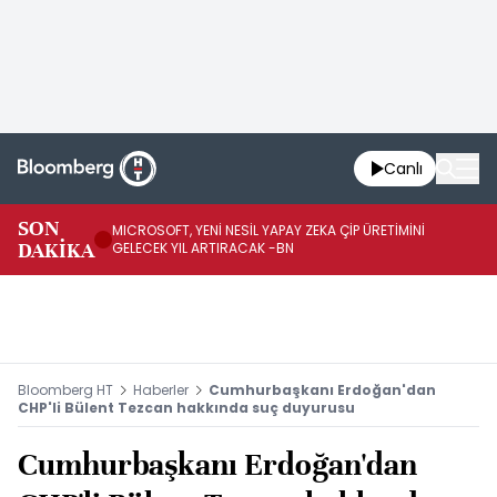
Canlı
SON
MICROSOFT, YENİ NESİL YAPAY ZEKA ÇİP ÜRETİMİNİ
HA
DAKİKA
GELECEK YIL ARTIRACAK -BN
Mİ
Bloomberg HT
Haberler
Cumhurbaşkanı Erdoğan'dan
CHP'li Bülent Tezcan hakkında suç duyurusu
Cumhurbaşkanı Erdoğan'dan