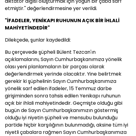
diktatör algısı oluşturmak için yoğun bir çaba sarf
etmiştir." değerlendirmesine yer verildi.
"İFADELER, YENİKAPI RUHUNUN AÇIK BİR İHLALİ
MAHİYETİNDEDİR"
Dilekçede, şunlar kaydedildi:
Bu çerçevede şüpheli Bülent Tezcan'ın
açıklamalarını, Sayın Cumhurbaşkanımıza yönelik
olası yeni planlamaların bir parçası olarak
değerlendirmek yerinde olacaktır. Yine belirtmek
gerekir ki şüphelinin Sayın Cumhurbaşkanımıza
yönelik sarf edilen ifadeler, 15 Temmuz darbe
girişiminden sonra tahsis edilen Yenikapı ruhunun
açık bir ihlali mahiyetindedir. Geçmişte olduğu gibi
bugün de Sayın Cumhurbaşkanımızın göstermiş
olduğu iyi niyetin şüpheli ve mensubu bulunduğu
partide hiçbir karşılığının bulunmadığı, aksine tüm iyi
niyetli çabalara rağmen Sayın Cumhurbaşkanımıza