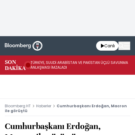
Canlı
SON
TÜRKİYE, SUUDİ ARABİSTAN VE PAKİSTAN ÜÇLÜ SAVUNMA
TR
DAKİKA
ANLAŞMASI İMZALADI
BN
Bloomberg HT
Haberler
Cumhurbaşkanı Erdoğan, Macron
ile görüştü
Cumhurbaşkanı Erdoğan,