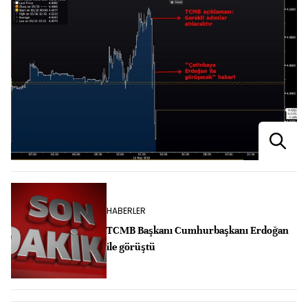
HABERLER
TCMB Başkanı Cumhurbaşkanı Erdoğan
ile görüştü