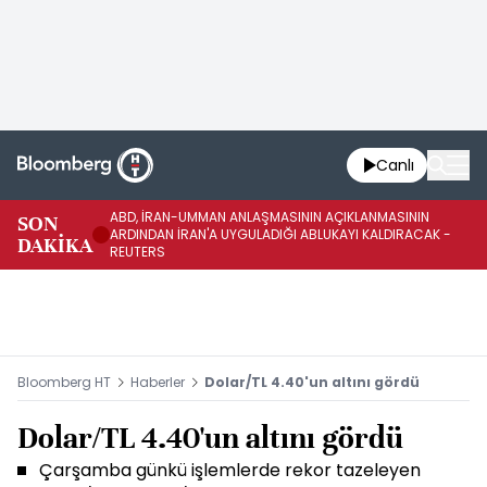
Canlı
ABD, İRAN-UMMAN ANLAŞMASININ AÇIKLANMASININ
AB
SON
ARDINDAN İRAN'A UYGULADIĞI ABLUKAYI KALDIRACAK -
GE
DAKİKA
REUTERS
UY
Bloomberg HT
Haberler
Dolar/TL 4.40'un altını gördü
Dolar/TL 4.40'un altını gördü
Çarşamba günkü işlemlerde rekor tazeleyen