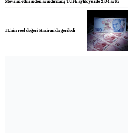
Mevsim etkisinden arındırılmış TÜFE aylık yüzde 2,04 arttı
TL'nin reel değeri Haziran'da geriledi