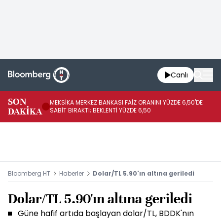
Canlı
SON
MEKSİKA MERKEZ BANKASI FAİZ ORANINI YÜZDE 6,50'DE
OY
DAKİKA
SABİT BIRAKTI; BEKLENTİ YÜZDE 6,50
AÇ
Bloomberg HT
Haberler
Dolar/TL 5.90'ın altına geriledi
Dolar/TL 5.90'ın altına geriledi
Güne hafif artıda başlayan dolar/TL, BDDK'nın