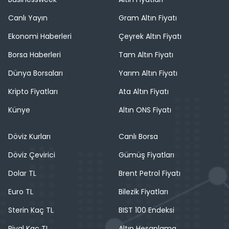
Canlı Yayın
Gram Altın Fiyatı
Ekonomi Haberleri
Çeyrek Altın Fiyatı
Borsa Haberleri
Tam Altın Fiyatı
Dünya Borsaları
Yarım Altın Fiyatı
Kripto Fiyatları
Ata Altın Fiyatı
Künye
Altın ONS Fiyatı
Döviz Kurları
Canlı Borsa
Döviz Çevirici
Gümüş Fiyatları
Dolar TL
Brent Petrol Fiyatı
Euro TL
Bilezik Fiyatları
Sterin Kaç TL
BIST 100 Endeksi
Riyal Kaç TL
Altın Hesaplama