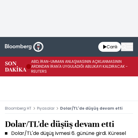
Canlı
ABD, İRAN-UMMAN ANLAŞMASININ AÇIKLANMASININ
AB
SON
ARDINDAN İRAN'A UYGULADIĞI ABLUKAYI KALDIRACAK -
GE
DAKİKA
REUTERS
UY
Bloomberg HT
Piyasalar
Dolar/TL'de düşüş devam etti
Dolar/TL'de düşüş devam etti
Dolar/TL'de düşüş ivmesi 6. gününe girdi. Küresel