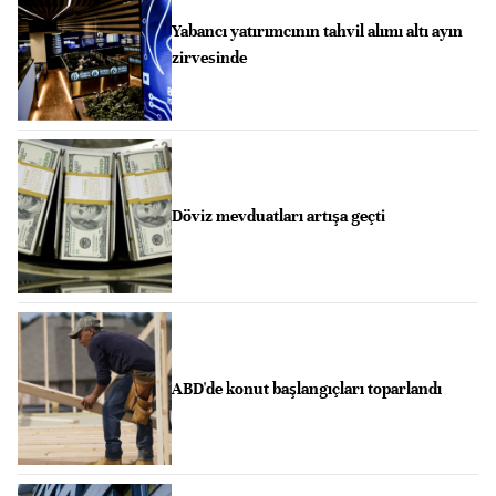
Yabancı yatırımcının tahvil alımı altı ayın
zirvesinde
Döviz mevduatları artışa geçti
ABD'de konut başlangıçları toparlandı