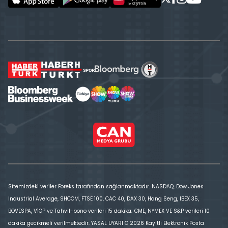
Sitemizdeki veriler Foreks tarafından sağlanmaktadır. NASDAQ, Dow Jones
Industrial Average, SHCOM, FTSE 100, CAC 40, DAX 30, Hang Seng, IBEX 35,
BOVESPA, VİOP ve Tahvil-bono verileri 15 dakika; CME, NYMEX VE S&P verileri 10
dakika gecikmeli verilmektedir. YASAL UYARI © 2026 Kayıtlı Elektronik Posta