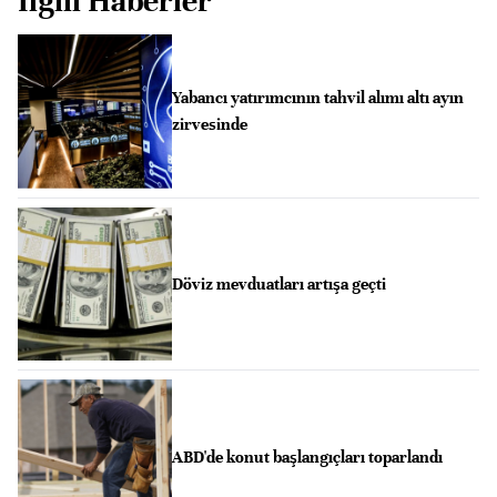
İlgili Haberler
Yabancı yatırımcının tahvil alımı altı ayın
zirvesinde
Döviz mevduatları artışa geçti
ABD'de konut başlangıçları toparlandı