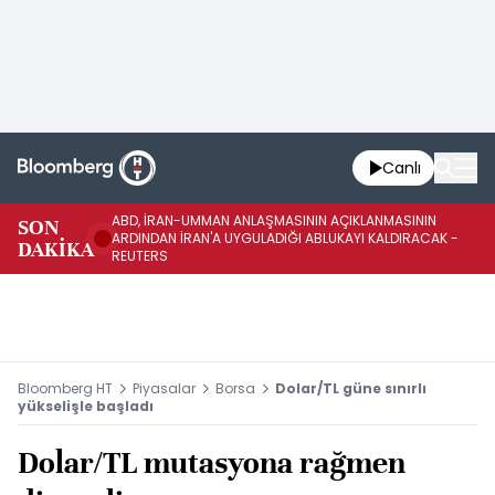
Canlı
ABD, İRAN-UMMAN ANLAŞMASININ AÇIKLANMASININ
AB
SON
ARDINDAN İRAN'A UYGULADIĞI ABLUKAYI KALDIRACAK -
GE
DAKİKA
REUTERS
UY
Bloomberg HT
Piyasalar
Borsa
Dolar/TL güne sınırlı
yükselişle başladı
Dolar/TL mutasyona rağmen