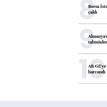
8
Borsa İst
çaldı
9
Almanya'd
tahminler
10
AR-GE'ye 
harcandı