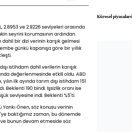
Küresel piyasalard
 2.8953 ve 2.9226 seviyeleri arasında
kin seyrini korumasının ardından
dahil bir dizi verinin karşık gelmesi
rşembe günkü kapanışa göre bir yıllık
eşti.
ı istihdam dahil verilerin karışık
ısında değerlenmesinde etkili oldu. ABD
 yılın ilk ayında tarım dışı istihdam 151
. Beklenti 190 bindi. İşsizlik oranı ise
şük seviyesine indi. Beklenti %5'ti.
 Yankı Önen, söz konusu verinin
r/TL'ye baktığımız zaman, bu dönemde
or ve bunun devam etmeside söz