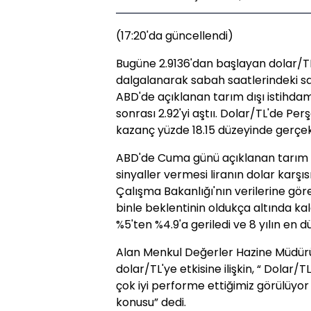
(17:20'da güncellendi)
Bugüne 2.9136'dan başlayan dolar/TL,
dalgalanarak sabah saatlerindeki sa
ABD'de açıklanan tarım dışı istihdam 
sonrası 2.92'yi aştıı. Dolar/TL'de Pe
kazanç yüzde 18.15 düzeyinde gerçekl
ABD'de Cuma günü açıklanan tarım dış
sinyaller vermesi liranın dolar karş
Çalışma Bakanlığı'nın verilerine göre,
binle beklentinin oldukça altında kaldı
%5'ten %4.9'a geriledi ve 8 yılın en dü
Alan Menkul Değerler Hazine Müdürü
dolar/TL'ye etkisine ilişkin, “ Dola
çok iyi performe ettiğimiz görülüy
konusu” dedi.