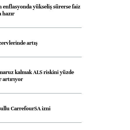
 enflasyonda yükseliş sürerse faiz
a hazır
rvlerinde artış
 maruz kalmak ALS riskini yüzde
 artırıyor
şullu CarrefourSA izni