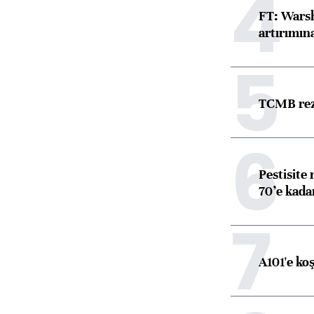
4
FT: Warsh
artırımın
5
TCMB reze
6
Pestisite
70’e kadar
7
A101'e ko