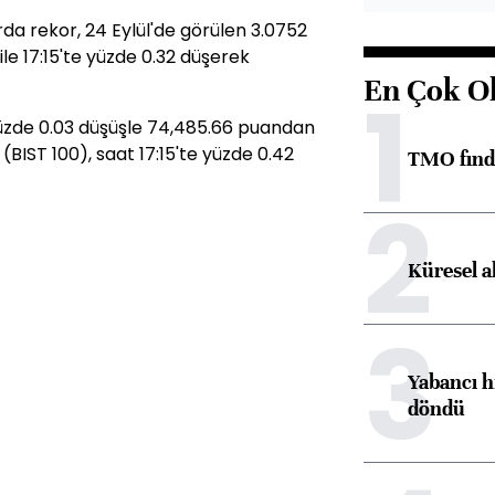
da rekor, 24 Eylül'de görülen 3.0752
ile 17:15'te yüzde 0.32 düşerek
En Çok O
1
 yüzde 0.03 düşüşle 74,485.66 puandan
(BIST 100), saat 17:15'te yüzde 0.42
TMO fındık
2
Küresel a
3
Yabancı h
döndü