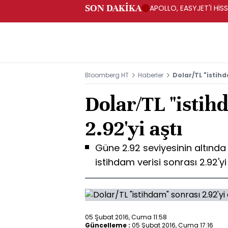
SON DAKİKA
APOLLO, EASYJET'İ HİSS
Bloomberg HT
Haberler
Dolar/TL "istihd
Dolar/TL "istih
2.92'yi aştı
Güne 2.92 seviyesinin altında
istihdam verisi sonrası 2.92'yi
05 Şubat 2016, Cuma 11:58
Güncelleme :
05 Şubat 2016, Cuma 17:16