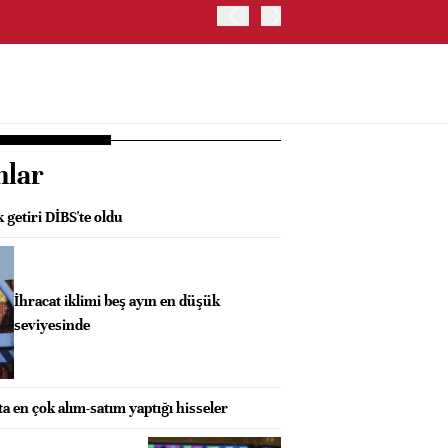
UEFA, FIFA'YA KARŞI BO
nlar
 getiri DİBS'te oldu
İhracat iklimi beş ayın en düşük
seviyesinde
ta en çok alım-satım yaptığı hisseler