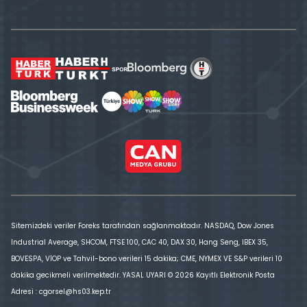
Sitemizdeki veriler Foreks tarafından sağlanmaktadır. NASDAQ, Dow Jones
Industrial Average, SHCOM, FTSE 100, CAC 40, DAX 30, Hang Seng, IBEX 35,
BOVESPA, VİOP ve Tahvil-bono verileri 15 dakika; CME, NYMEX VE S&P verileri 10
dakika gecikmeli verilmektedir. YASAL UYARI © 2026 Kayıtlı Elektronik Posta
Adresi : cgorsel@hs03.kep.tr