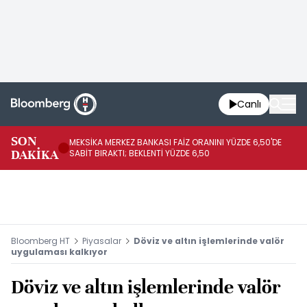
Canlı
SON
MEKSİKA MERKEZ BANKASI FAİZ ORANINI YÜZDE 6,50'DE
OY
DAKİKA
SABİT BIRAKTI; BEKLENTİ YÜZDE 6,50
AÇ
Bloomberg HT
Piyasalar
Döviz ve altın işlemlerinde valör
uygulaması kalkıyor
Döviz ve altın işlemlerinde valör