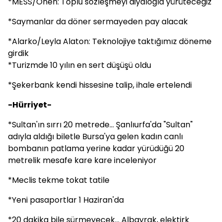
*MESS/Önen: Toplu sözleşmeyi diyalogla yürüteceğiz
*Saymanlar da döner sermayeden pay alacak
*Alarko/Leyla Alaton: Teknolojiye taktığımız döneme
girdik
*Turizmde 10 yılın en sert düşüşü oldu
*Şekerbank kendi hissesine talip, ihale ertelendi
-Hürriyet-
*Sultan'ın sırrı 20 metrede... Şanlıurfa'da "Sultan"
adıyla aldığı biletle Bursa'ya gelen kadın canlı
bombanın patlama yerine kadar yürüdüğü 20
metrelik mesafe kare kare inceleniyor
*Meclis tekme tokat tatile
*Yeni pasaportlar 1 Haziran'da
*20 dakika bile sürmeyecek... Albayrak, elektirk