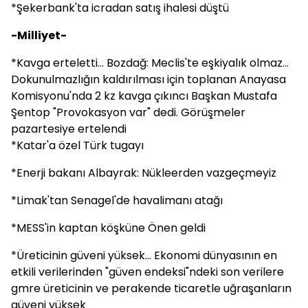
*Şekerbank'ta icradan satış ihalesi düştü
-Milliyet-
*Kavga erteletti... Bozdağ: Meclis'te eşkiyalık olmaz...
Dokunulmazlığın kaldırılması için toplanan Anayasa
Komisyonu'nda 2 kz kavga çıkıncı Başkan Mustafa
Şentop "Provokasyon var" dedi. Görüşmeler
pazartesiye ertelendi
*Katar'a özel Türk tugayı
*Enerji bakanı Albayrak: Nükleerden vazgeçmeyiz
*Limak'tan Senagel'de havalimanı atağı
*MESS'in kaptan köşküne Önen geldi
*Üreticinin güveni yüksek... Ekonomi dünyasının en
etkili verilerinden "güven endeksi"ndeki son verilere
gmre üreticinin ve perakende ticaretle uğraşanların
güveni yüksek