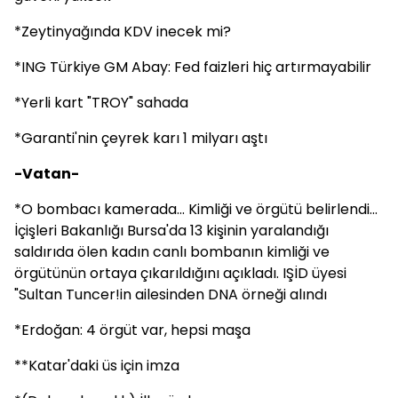
*Zeytinyağında KDV inecek mi?
*ING Türkiye GM Abay: Fed faizleri hiç artırmayabilir
*Yerli kart "TROY" sahada
*Garanti'nin çeyrek karı 1 milyarı aştı
-Vatan-
*O bombacı kamerada... Kimliği ve örgütü belirlendi...
İçişleri Bakanlığı Bursa'da 13 kişinin yaralandığı
saldırıda ölen kadın canlı bombanın kimliği ve
örgütünün ortaya çıkarıldığını açıkladı. IŞİD üyesi
"Sultan Tuncer!in ailesinden DNA örneği alındı
*Erdoğan: 4 örgüt var, hepsi maşa
**Katar'daki üs için imza