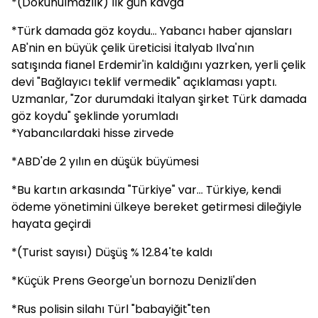
*(Dokunulmazlık) İlk gün kavga
*Türk damada göz koydu... Yabancı haber ajansları
AB'nin en büyük çelik üreticisi İtalyab Ilva'nın
satışında fianel Erdemir'in kaldığını yazrken, yerli çelik
devi "Bağlayıcı teklif vermedik" açıklaması yaptı.
Uzmanlar, "Zor durumdaki İtalyan şirket Türk damada
göz koydu" şeklinde yorumladı
*Yabancılardaki hisse zirvede
*ABD'de 2 yılın en düşük büyümesi
*Bu kartın arkasında "Türkiye" var... Türkiye, kendi
ödeme yönetimini ülkeye bereket getirmesi dileğiyle
hayata geçirdi
*(Turist sayısı) Düşüş % 12.84'te kaldı
*Küçük Prens George'un bornozu Denizli'den
*Rus polisin silahı Türl "babayiğit"ten