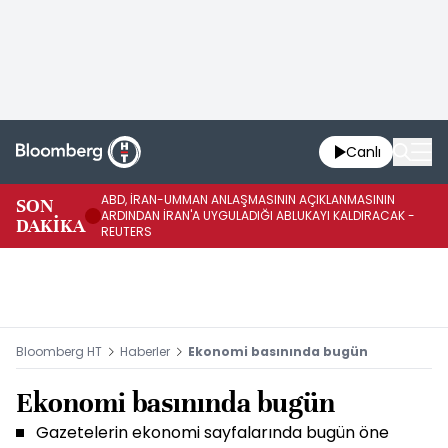
Canlı
ABD, İRAN-UMMAN ANLAŞMASININ AÇIKLANMASININ
AB
SON
ARDINDAN İRAN'A UYGULADIĞI ABLUKAYI KALDIRACAK -
GE
DAKİKA
REUTERS
UY
Bloomberg HT
Haberler
Ekonomi basınında bugün
Ekonomi basınında bugün
Gazetelerin ekonomi sayfalarında bugün öne