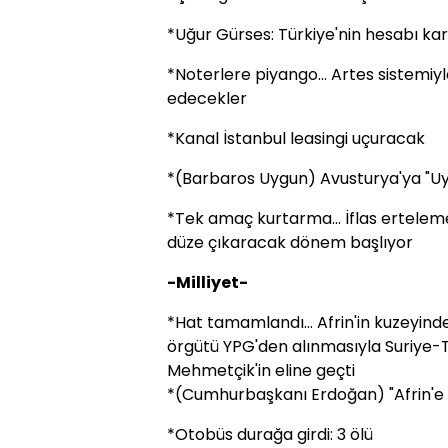
*Uğur Gürses: Türkiye'nin hesabı karı
*Noterlere piyango... Artes sistemiyle
edecekler
*Kanal İstanbul leasingi uçuracak
*(Barbaros Uygun) Avusturya'ya "Uy
*Tek amaç kurtarma... İflas erteleme 
düze çıkaracak dönem başlıyor
-Milliyet-
*Hat tamamlandı... Afrin'in kuzeyinde
örgütü YPG'den alınmasıyla Suriye-Tü
Mehmetçik'in eline geçti
*(Cumhurbaşkanı Erdoğan) "Afrin'e 
*Otobüs durağa girdi: 3 ölü