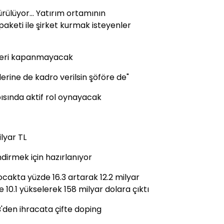
ülüyor... Yatırım ortamının
 paketi ile şirket kurmak isteyenler
işyeri kapanmayacak
erine de kadro verilsin şöföre de"
pısında aktif rol oynayacak
lyar TL
dirmek için hazırlanıyor
 ocakta yüzde 16.3 artarak 12.2 milyar
 10.1 yükselerek 158 milyar dolara çıktı
'den ihracata çifte doping