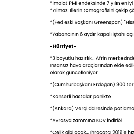
*İmalat PMI endeksinde 7 yılın en iy
*Yılmaz: İllerin tomografisini çekip 
*(Fed eski Başkanı Greenspan) "Hiss
*Yabancının 6 aydır kapalı iştahı açı
-Hürriyet-
*3 boyutlu hazırlık... Afrin merkezinde
İnsansız hava araçlarından elde edil
olarak güncelleniyor
*(Cumhurbaşkanı Erdoğan) 800 terö
*Kanserli hastalar panikte
*(Ankara) Vergi dairesinde patlama.
*Avrasya zammına KDV indiriöi
*Çelik gibi ocak... İhracatçı 2018'e hı