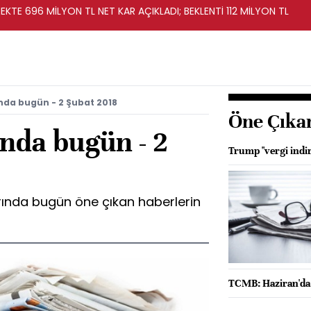
KTE 696 MİLYON TL NET KAR AÇIKLADI; BEKLENTİ 112 MİLYON TL
nda bugün - 2 Şubat 2018
Öne Çıka
nda bugün - 2
Trump "vergi indir
rında bugün öne çıkan haberlerin
TCMB: Haziran'da gı