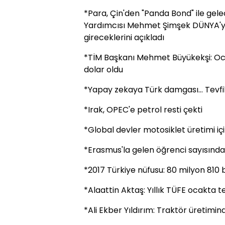
*Para, Çin'den "Panda Bond" ile ge
Yardımcısı Mehmet Şimşek DÜNYA'ya
gireceklerini açıkladı
*TİM Başkanı Mehmet Büyükekşi: Ocak
dolar oldu
*Yapay zekaya Türk damgası... Tevfi
*Irak, OPEC'e petrol resti çekti
*Global devler motosiklet üretimi içi
*Erasmus'la gelen öğrenci sayısınd
*2017 Türkiye nüfusu: 80 milyon 810 
*Alaattin Aktaş: Yıllık TÜFE ocakta t
*Ali Ekber Yıldırım: Traktör üretimin