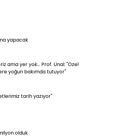
ışma yapacak
iz ama yer yok... Prof. Ünal: "Özel
yere yoğun bakımda tutuyor"
erimiz tarih yazıyor"
milyon olduk