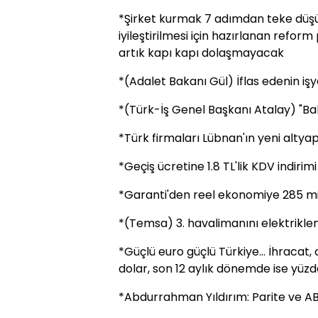
*Şirket kurmak 7 adımdan teke düşür
iyileştirilmesi için hazırlanan reform
artık kapı kapı dolaşmayacak
*(Adalet Bakanı Gül) İflas edenin 
*(Türk-İş Genel Başkanı Atalay) "Bal
*Türk firmaları Lübnan'ın yeni altya
*Geçiş ücretine 1.8 TL'lik KDV indirimi
*Garanti'den reel ekonomiye 285 mi
*(Temsa) 3. havalimanını elektriklen
*Güçlü euro güçlü Türkiye... İhracat,
dolar, son 12 aylık dönemde ise yüzde
*Abdurrahman Yıldırım: Parite ve AB