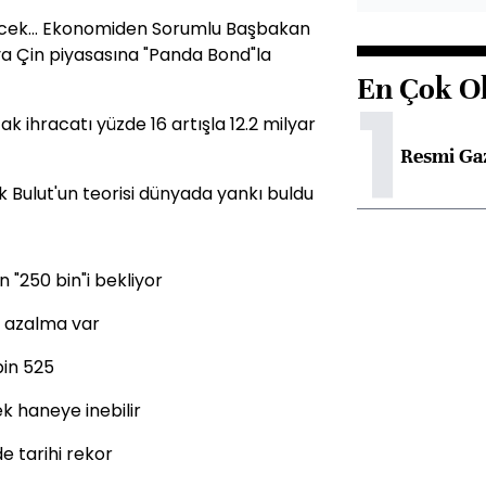
lecek... Ekonomiden Sorumlu Başbakan
 Çin piyasasına "Panda Bond"la
En Çok O
1
 ihracatı yüzde 16 artışla 12.2 milyar
Resmi Ga
k Bulut'un teorisi dünyada yankı buldu
n "250 bin"i bekliyor
a azalma var
bin 525
ek haneye inebilir
de tarihi rekor