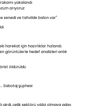
i rakamı yakalandı
çözüm arıyoruz
e senedi ve tahvilde balon var"
ldı
ki harekat için hazırlıklar hızlandı.
en görüntülerle hedef analizleri anlık
rist öldürüldü
.. Sabotaj şüphesi
zlı girdi, çelik sektörü yıldız olmaya aday