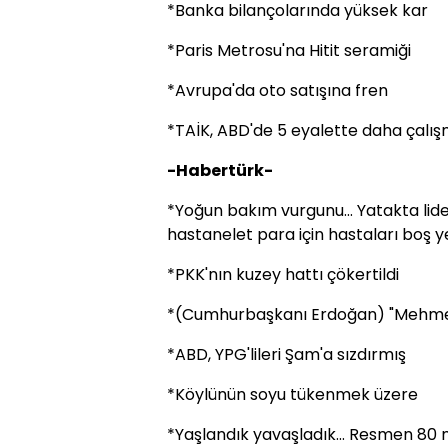
*Banka bilançolarında yüksek kar
*Paris Metrosu'na Hitit seramiği
*Avrupa'da oto satışına fren
*TAİK, ABD'de 5 eyalette daha çal
-Habertürk-
*Yoğun bakım vurgunu... Yatakta lider
hastanelet para için hastaları boş 
*PKK'nın kuzey hattı çökertildi
*(Cumhurbaşkanı Erdoğan) "Mehmetl
*ABD, YPG'lileri Şam'a sızdırmış
*Köylünün soyu tükenmek üzere
*Yaşlandık yavaşladık... Resmen 80 