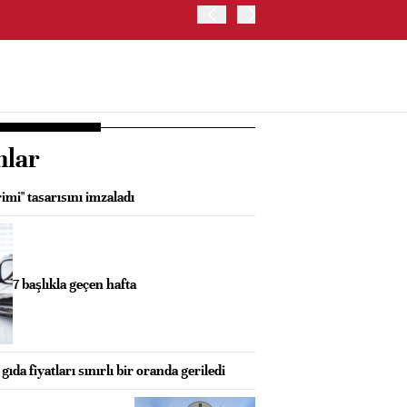
ABD'DE NASDAQ 100 ENDE
nlar
imi" tasarısını imzaladı
7 başlıkla geçen hafta
da fiyatları sınırlı bir oranda geriledi