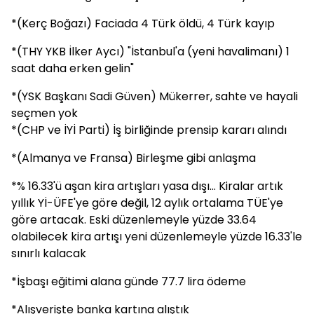
*(Kerç Boğazı) Faciada 4 Türk öldü, 4 Türk kayıp
*(THY YKB İlker Aycı) "İstanbul'a (yeni havalimanı) 1
saat daha erken gelin"
*(YSK Başkanı Sadi Güven) Mükerrer, sahte ve hayali
seçmen yok
*(CHP ve İYİ Parti) İş birliğinde prensip kararı alındı
*(Almanya ve Fransa) Birleşme gibi anlaşma
*% 16.33'ü aşan kira artışları yasa dışı... Kiralar artık
yıllık Yİ-ÜFE'ye göre değil, 12 aylık ortalama TÜE'ye
göre artacak. Eski düzenlemeyle yüzde 33.64
olabilecek kira artışı yeni düzenlemeyle yüzde 16.33'le
sınırlı kalacak
*İşbaşı eğitimi alana günde 77.7 lira ödeme
*Alışverişte banka kartına alıştık