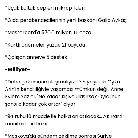
*Uçak koltuk cepleri mikrop lideri
*Gıda perakendecilerinin yeni başkanı Galip Aykaç
*Mastercard'a 570.6 milyon TL ceza
*Kartlı ödemeler yüzde 21 büyüdü
*Çalışan anneye 5 destek
-Milliyet-
*Daha çok insana ulaşmalıyız... 3.5 yaşıdaki Öykü
Arin'in kendi iliğiyle yaşaması mümkün değil. Anne
Eylem Yazıcı, "Ne kadar kişiye ulaşırsak Öykü'nün
şansı o kadar çok artar" diyor
*94 ruhu 10 madde ile halka anlatılacak... AK Parti
manifestosu hazır
*Moskova'da gündem çekilme sonrası Suriye