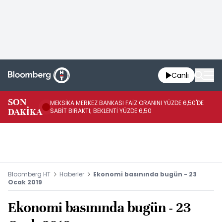
Canlı
SON
MEKSİKA MERKEZ BANKASI FAİZ ORANINI YÜZDE 6,50'DE
OY
DAKİKA
SABİT BIRAKTI; BEKLENTİ YÜZDE 6,50
AÇ
Bloomberg HT
Haberler
Ekonomi basınında bugün - 23
Ocak 2019
Ekonomi basınında bugün - 23