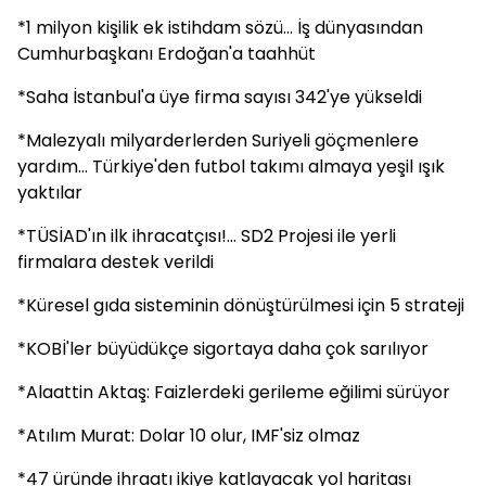
*1 milyon kişilik ek istihdam sözü... İş dünyasından
Cumhurbaşkanı Erdoğan'a taahhüt
*Saha İstanbul'a üye firma sayısı 342'ye yükseldi
*Malezyalı milyarderlerden Suriyeli göçmenlere
yardım... Türkiye'den futbol takımı almaya yeşil ışık
yaktılar
*TÜSİAD'ın ilk ihracatçısı!... SD2 Projesi ile yerli
firmalara destek verildi
*Küresel gıda sisteminin dönüştürülmesi için 5 strateji
*KOBİ'ler büyüdükçe sigortaya daha çok sarılıyor
*Alaattin Aktaş: Faizlerdeki gerileme eğilimi sürüyor
*Atılım Murat: Dolar 10 olur, IMF'siz olmaz
*47 üründe ihraatı ikiye katlayacak yol haritası