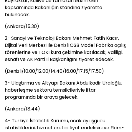
Bayraktar, Külliye’de ramazan etkinlikleri
kapsamında Bakanlığın standına ziyarette
bulunacak.
(Ankara/15.30)
2- Sanayi ve Teknoloji Bakanı Mehmet Fatih Kacır,
Dijital Veri Merkezi ile Denizli OSB Model Fabrika açılış
törenlerine ve TOKİ kura çekimine katılacak, Valiliği,
esnafı ve AK Parti İl Başkanlığını ziyaret edecek.
(Denizli/10.00/12.00/14.40/16.00/17.15/17.50)
3- Ulaştırma ve Altyapı Bakanı Abdulkadir Uraloğlu,
haberleşme sektörü temsilcileriyle iftar
programında bir araya gelecek.
(Ankara/18.44)
4- Türkiye İstatistik Kurumu, ocak ayı işgücü
istatistiklerini, hizmet üretici fiyat endeksini ve Ekim-