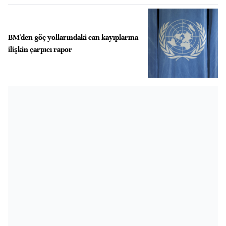
BM'den göç yollarındaki can kayıplarına
ilişkin çarpıcı rapor