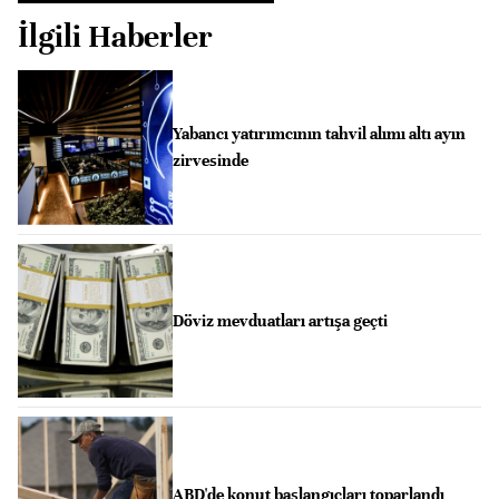
İlgili Haberler
Yabancı yatırımcının tahvil alımı altı ayın
zirvesinde
Döviz mevduatları artışa geçti
ABD'de konut başlangıçları toparlandı