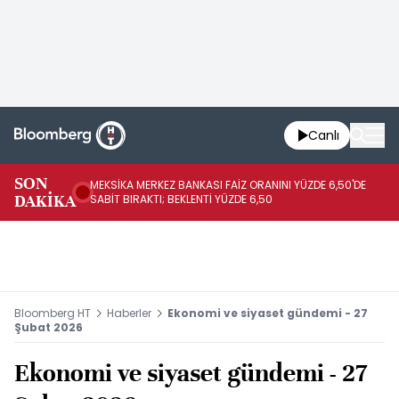
Canlı
SON
MEKSİKA MERKEZ BANKASI FAİZ ORANINI YÜZDE 6,50'DE
OY
DAKİKA
SABİT BIRAKTI; BEKLENTİ YÜZDE 6,50
AÇ
Bloomberg HT
Haberler
Ekonomi ve siyaset gündemi - 27
Şubat 2026
Ekonomi ve siyaset gündemi - 27