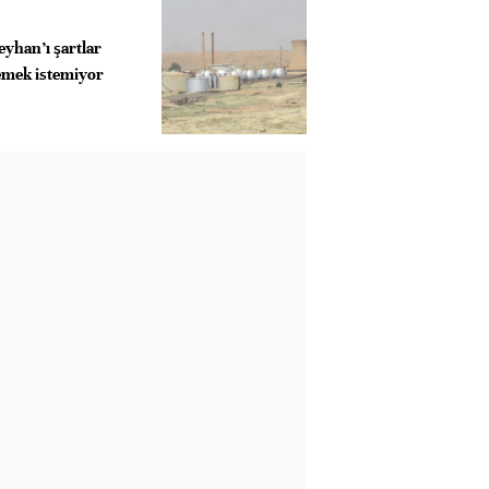
yhan’ı şartlar
emek istemiyor