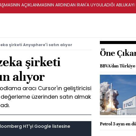
ŞMASININ AÇIKLANMASININ ARDINDAN İRAN'A UYGULADIĞI ABLUKAYI
ka şirketi Anysphere'i satın alıyor
Öne Çıka
eka şirketi
BBVA'dan Türkiye 
ın alıyor
dlama aracı Cursor'ın geliştiricisi
ık değerleme üzerinden satın almak
adı.
Petrol 3 ayın en d
loomberg HT'yi Google listesine