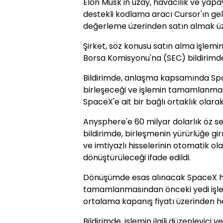
Elon Musk'ın uzay, havacılık ve yap
destekli kodlama aracı Cursor'ın geli
değerleme üzerinden satın almak üz
Şirket, söz konusu satın alma işlemi
Borsa Komisyonu'na (SEC) bildirimd
Bildirimde, anlaşma kapsamında Spac
birleşeceği ve işlemin tamamlanma
SpaceX'e ait bir bağlı ortaklık olarak 
Anysphere'e 60 milyar dolarlık öz se
bildirimde, birleşmenin yürürlüğe gir
ve imtiyazlı hisselerinin otomatik ola
dönüştürüleceği ifade edildi.
Dönüşümde esas alınacak SpaceX his
tamamlanmasından önceki yedi işle
ortalama kapanış fiyatı üzerinden h
Bildirimde, işlemin ilgili düzenleyici