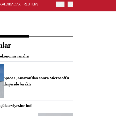
 KALDIRACAK -REUTERS
ABD DIŞİŞLERİ BAKANLIĞI
UYGULANACAK
nlar
ekonomisi analizi
SpaceX, Amazon'dan sonra Microsoft'u
da geride bıraktı
üşük seviyesine indi