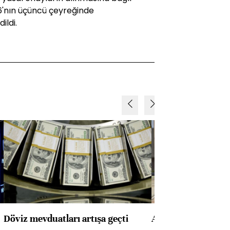
26'nın üçüncü çeyreğinde
ldi.
Döviz mevduatları artışa geçti
ABD'de konut başla