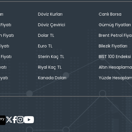
rı
Döviz Kurları
Canlı Borsa
Fiyatı
Döviz Çevirici
Gümüş Fiyatları
n Fiyatı
Dolar TL
Brent Petrol Fiya
iyatı
Euro TL
Bilezik Fiyatları
 Fiyatı
Sterin Kaç TL
BIST 100 Endeksi
yatı
Riyal Kaç TL
Altın Hesaplama
iyatı
Kanada Doları
Yüzde Hesapla