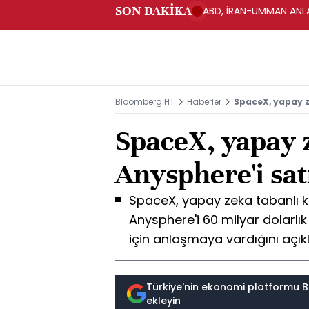
SON DAKİKA
ABD, İRAN-UMMAN ANLA
Bloomberg HT
Haberler
SpaceX, yapay ze
SpaceX, yapay z
Anysphere'i sat
SpaceX, yapay zeka tabanlı ko
Anysphere'i 60 milyar dolarl
için anlaşmaya vardığını açıkl
Türkiye'nin ekonomi platformu B
ekleyin