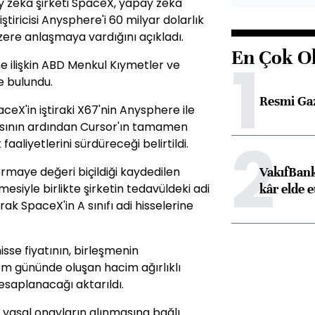
ay zeka şirketi SpaceX, yapay zeka
ştiricisi Anysphere'i 60 milyar dolarlık
ere anlaşmaya vardığını açıkladı.
En Çok O
1
ne ilişkin ABD Menkul Kıymetler ve
e bulundu.
Resmi Ga
eX'in iştiraki X67'nin Anysphere ile
sının ardından Cursor'ın tamamen
2
faaliyetlerini sürdüreceği belirtildi.
VakıfBank
rmaye değeri biçildiği kaydedilen
kâr elde e
mesiyle birlikte şirketin tedavüldeki adi
rak SpaceX'in A sınıfı adi hisselerine
se fiyatının, birleşmenin
m gününde oluşan hacim ağırlıklı
esaplanacağı aktarıldı.
 ve yasal onayların alınmasına bağlı