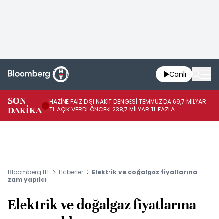
Canlı
SON
HAZİNE FAİZ DIŞI NAKİT DENGESİ TEMMUZ'DA 69,7 MİLYAR
HA
DAKİKA
TL AÇIK VERDİ, ÖNCEKİ 238,7 MİLYAR TL FAZLA
VE
Bloomberg HT
Haberler
Elektrik ve doğalgaz fiyatlarına
zam yapıldı
Elektrik ve doğalgaz fiyatlarına