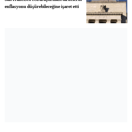
enflasyonu düşürebileceğine işaret etti