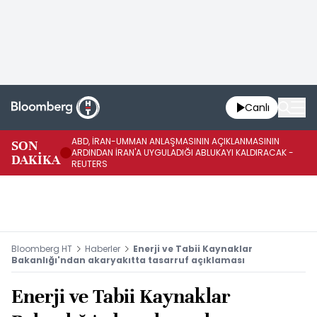
Canlı
ABD, İRAN-UMMAN ANLAŞMASININ AÇIKLANMASININ
AB
SON
ARDINDAN İRAN'A UYGULADIĞI ABLUKAYI KALDIRACAK -
GE
DAKİKA
REUTERS
UY
Bloomberg HT
Haberler
Enerji ve Tabii Kaynaklar
Bakanlığı'ndan akaryakıtta tasarruf açıklaması
Enerji ve Tabii Kaynaklar