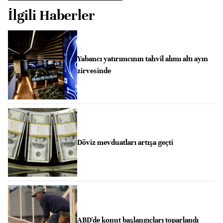
İlgili Haberler
Yabancı yatırımcının tahvil alımı altı ayın
zirvesinde
Döviz mevduatları artışa geçti
ABD'de konut başlangıçları toparlandı