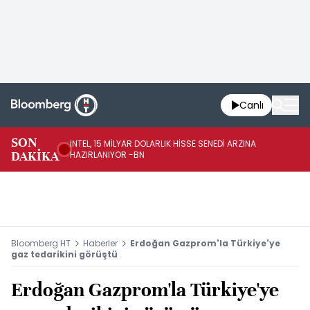
Canlı
BA
SON
INTEL, 15 MİLYAR DOLARLIK HİSSE SENEDİ ARZINA
KÜ
DAKİKA
HAZIRLANIYOR -BN
ÇI
Bloomberg HT
Haberler
Erdoğan Gazprom'la Türkiye'ye
gaz tedarikini görüştü
Erdoğan Gazprom'la Türkiye'ye