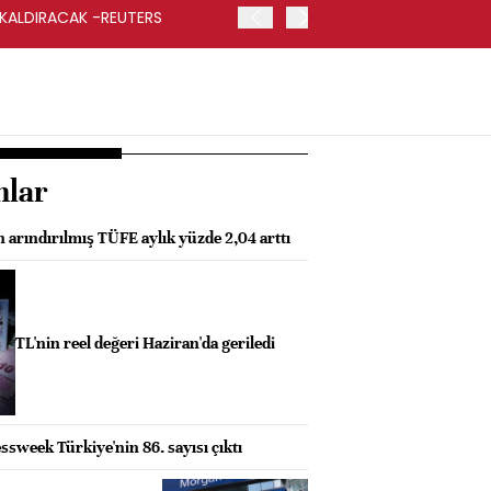
 KALDIRACAK -REUTERS
ABD DIŞİŞLERİ BAKANLIĞI
UYGULANACAK
nlar
 arındırılmış TÜFE aylık yüzde 2,04 arttı
TL'nin reel değeri Haziran'da geriledi
sweek Türkiye'nin 86. sayısı çıktı