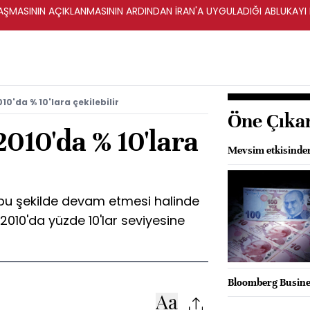
ŞMASININ AÇIKLANMASININ ARDINDAN İRAN'A UYGULADIĞI ABLUKAYI
010'da % 10'lara çekilebilir
Öne Çıka
2010'da % 10'lara
Mevsim etkisinden
 bu şekilde devam etmesi halinde
ı 2010'da yüzde 10'lar seviyesine
Bloomberg Busines