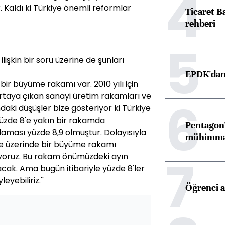
4
 Kaldı ki Türkiye önemli reformlar
Ticaret B
rehberi
5
lişkin bir soru üzerine de şunları
EPDK'dan 
 bir büyüme rakamı var. 2010 yılı için
ortaya çıkan sanayi üretim rakamları ve
6
ndaki düşüşler bize gösteriyor ki Türkiye
yüzde 8'e yakın bir rakamda
Pentagon'
laması yüzde 8,9 olmuştur. Dolayısıyla
mühimmat 
 de üzerinde bir büyüme rakamı
7
yoruz. Bu rakam önümüzdeki ayın
cak. Ama bugün itibariyle yüzde 8'ler
eyebiliriz.''
Öğrenci a