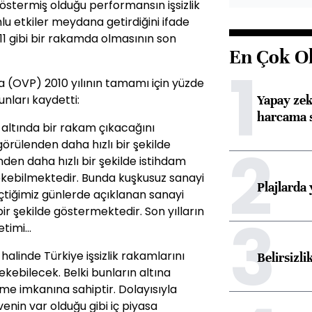
östermiş olduğu performansın işsizlik
u etkiler meydana getirdiğini ifade
 11 gibi bir rakamda olmasının son
En Çok O
1
 (OVP) 2010 yılının tamamı için yüzde
Yapay zek
unları kaydetti:
harcama 
in altında bir rakam çıkacağını
2
ngörülenden daha hızlı bir şekilde
den daha hızlı bir şekilde istihdam
ekebilmektedir. Bunda kuşkusuz sanayi
Plajlarda
tiğimiz günlerde açıklanan sanayi
ir şekilde göstermektedir. Son yılların
3
imi...
alinde Türkiye işsizlik rakamlarını
Belirsizli
çekebilecek. Belki bunların altına
e imkanına sahiptir. Dolayısıyla
enin var olduğu gibi iç piyasa