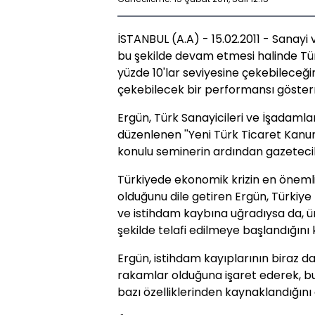
İSTANBUL (A.A) - 15.02.2011 - Sanayi
bu şekilde devam etmesi halinde Türki
yüzde 10'lar seviyesine çekebileceğini
çekebilecek bir performansı gösterm
Ergün, Türk Sanayicileri ve İşadaml
düzenlenen ''Yeni Türk Ticaret Kanunu
konulu seminerin ardından gazetecile
Türkiyede ekonomik krizin en önemli
olduğunu dile getiren Ergün, Türkiye
ve istihdam kaybına uğradıysa da, üre
şekilde telafi edilmeye başlandığını 
Ergün, istihdam kayıplarının biraz d
rakamlar olduğuna işaret ederek, b
bazı özelliklerinden kaynaklandığını 