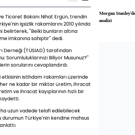
Morgan Stanley'd
 ve Ticaret Bakanı Nihat Ergün, trendin
analizi
ye'nin işsizlik rakamlarını 2010 yılında
 belirterek, ''Belki bunların altına
e imkanına sahiptir'' dedi.
arı Derneği (TÜSİAD) tarafından
: Sorumluluklarınızı Biliyor Musunuz?''
rin sorularını cevaplandırdı.
 etkisinin istihdam rakamları üzerinde
 her ne kadar bir miktar üretim, ihracat
tim ve ihracat kayıplarının hızlı bir
kaydetti.
aha uzun vadede telafi edilebilecek
u durumun Türkiye'nin kendine mahsus
anlattı.