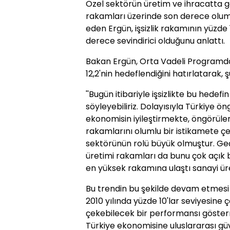
Özel sektörün üretim ve ihracatta g
rakamları üzerinde son derece oluml
eden Ergün, işsizlik rakamının yüzde
derece sevindirici olduğunu anlattı.
Bakan Ergün, Orta Vadeli Programda
12,2'nin hedeflendiğini hatırlatarak, ş
''Bugün itibariyle işsizlikte bu hedef
söyleyebiliriz. Dolayısıyla Türkiye ö
ekonomisin iyileştirmekte, öngörülen
rakamlarını olumlu bir istikamete ç
sektörünün rolü büyük olmuştur. Geç
üretimi rakamları da bunu çok açık b
en yüksek rakamına ulaştı sanayi üret
Bu trendin bu şekilde devam etmesi h
2010 yılında yüzde 10'lar seviyesine 
çekebilecek bir performansı gösterm
Türkiye ekonomisine uluslararası güv