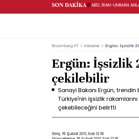
SON DAKİKA
ABD, İRAN-UMMAN ANLA
Bloomberg HT
Haberler
Ergün: İşsizlik 2
Ergün: İşsizlik 
çekilebilir
Sanayi Bakanı Ergün, trendin
Türkiye'nin işsizlik rakamların
çekebileceğini belirtti
Giriş: 15 Şubat 2011, Salı 12:15
Güncelleme: 15 Şubat 2011, Salı 12:15