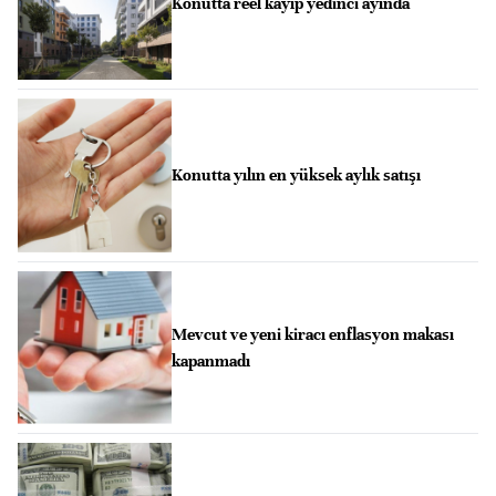
Konutta reel kayıp yedinci ayında
Konutta yılın en yüksek aylık satışı
Mevcut ve yeni kiracı enflasyon makası
kapanmadı