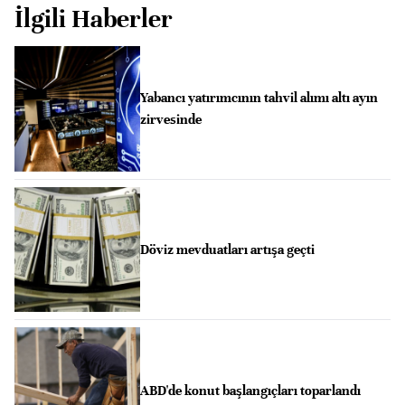
İlgili Haberler
Yabancı yatırımcının tahvil alımı altı ayın
zirvesinde
Döviz mevduatları artışa geçti
ABD'de konut başlangıçları toparlandı