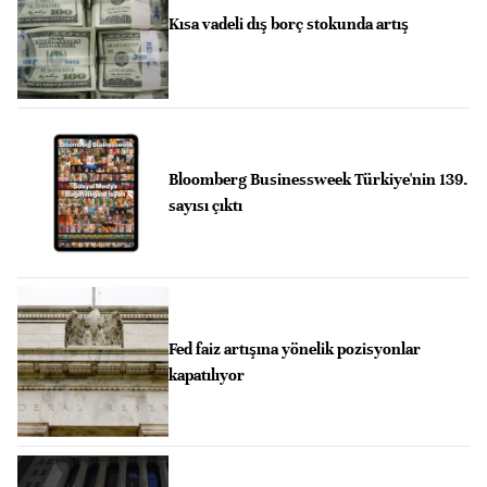
Kısa vadeli dış borç stokunda artış
Bloomberg Businessweek Türkiye'nin 139.
sayısı çıktı
Fed faiz artışına yönelik pozisyonlar
kapatılıyor