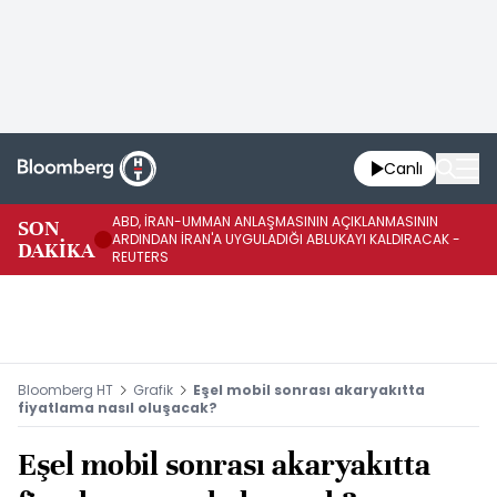
Canlı
ABD, İRAN-UMMAN ANLAŞMASININ AÇIKLANMASININ
AB
SON
ARDINDAN İRAN'A UYGULADIĞI ABLUKAYI KALDIRACAK -
GE
DAKİKA
REUTERS
UY
Bloomberg HT
Grafik
Eşel mobil sonrası akaryakıtta
fiyatlama nasıl oluşacak?
Eşel mobil sonrası akaryakıtta