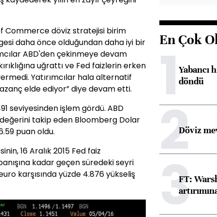
f Commerce döviz stratejisi birim
En Çok O
lgesi daha önce olduğundan daha iyi bir
1
ımcılar ABD'den çekinmeye devam
ırıklığına uğrattı ve Fed faizlerin erken
Yabancı h
 vermedi. Yatırımcılar hala alternatif
döndü
azanç elde ediyor” diye devam etti.
2
.1491 seviyesinden işlem gördü. ABD
a değerini takip eden Bloomberg Dolar
Döviz mev
6.59 puan oldu.
inin, 16 Aralık 2015 Fed faiz
3
panışına kadar geçen süredeki seyri
euro karşısında yüzde 4.876 yükseliş
FT: Warsh
artırımın