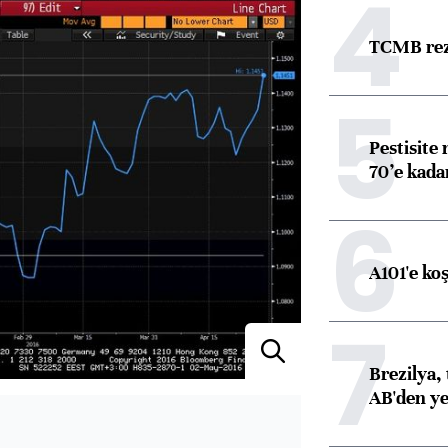
4
TCMB reze
5
Pestisite
70’e kadar
6
A101'e ko
7
Brezilya, 
AB'den yeş