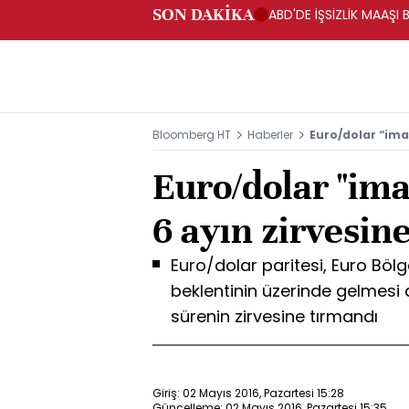
SON DAKİKA
ABD'DE İŞSİZLİK MAAŞI 
Bloomberg HT
Haberler
Euro/dolar “imal
Euro/dolar "ima
6 ayın zirvesin
Euro/dolar paritesi, Euro Bölge
beklentinin üzerinde gelmesi 
sürenin zirvesine tırmandı
Giriş: 02 Mayıs 2016, Pazartesi 15:28
Güncelleme: 02 Mayıs 2016, Pazartesi 15:35