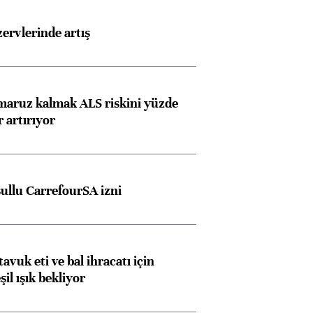
rvlerinde artış
 maruz kalmak ALS riskini yüzde
 artırıyor
şullu CarrefourSA izni
tavuk eti ve bal ihracatı için
il ışık bekliyor