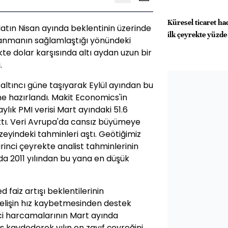
Küresel ticaret ha
latın Nisan ayında beklentinin üzerinde
ilk çeyrekte yüzde 
anmanın sağlamlaştığı yönündeki
ikte dolar karşısında altı aydan uzun bir
.
 altıncı güne taşıyarak Eylül ayından bu
ne hazırlandı. Makit Economics'in
lık PMI verisi Mart ayındaki 51.6
ıktı. Veri Avrupa'da cansız büyümeye
zeyindeki tahminleri aştı. Geötiğimiz
rinci çeyrekte analist tahminlerinin
nda 2011 yılından bu yana en düşük
 faiz artışı beklentilerinin
kselişin hız kaybetmesinden destek
ci harcamalarının Mart ayında
ş kaydederek yılın en zayıf çeyreğini