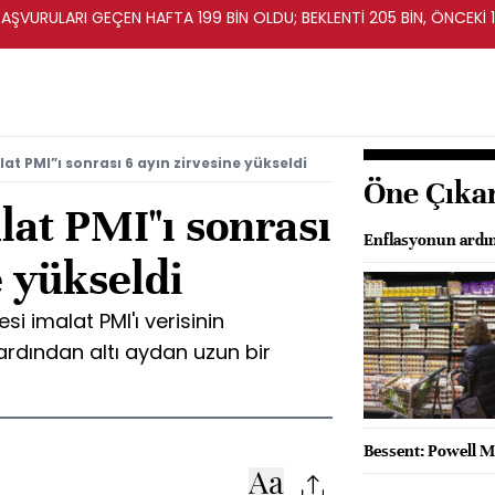
BAŞVURULARI GEÇEN HAFTA 199 BİN OLDU; BEKLENTİ 205 BİN, ÖNCEKİ 1
at PMI”ı sonrası 6 ayın zirvesine yükseldi
Öne Çıka
lat PMI"ı sonrası
Enflasyonun ardınd
e yükseldi
si imalat PMI'ı verisinin
ardından altı aydan uzun bir
Bessent: Powell Ma