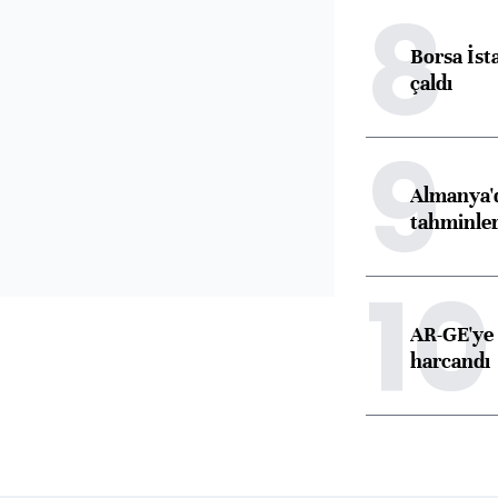
8
Borsa İst
çaldı
9
Almanya'd
tahminler
10
AR-GE'ye 
harcandı