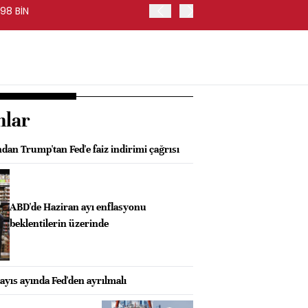
98 BİN
FED BAŞKANI WARSH, PİYA
nlar
an Trump'tan Fed'e faiz indirimi çağrısı
ABD'de Haziran ayı enflasyonu
beklentilerin üzerinde
yıs ayında Fed'den ayrılmalı