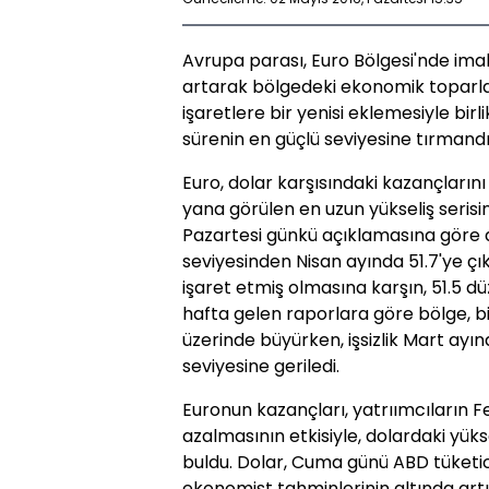
Avrupa parası, Euro Bölgesi'nde ima
artarak bölgedeki ekonomik toparl
işaretlere bir yenisi eklemesiyle birl
sürenin en güçlü seviyesine tırmandı
Euro, dolar karşısındaki kazançlarını
yana görülen en uzun yükseliş serisi
Pazartesi günkü açıklamasına göre ay
seviyesinden Nisan ayında 51.7'ye ç
işaret etmiş olmasına karşın, 51.5 dü
hafta gelen raporlara göre bölge, bi
üzerinde büyürken, işsizlik Mart ayı
seviyesine geriledi.
Euronun kazançları, yatrıımcıların Fed
azalmasının etkisiyle, dolardaki yü
buldu. Dolar, Cuma günü ABD tüketi
ekonomist tahminlerinin altında artı