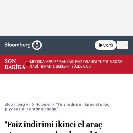
Canlı
SON
MEKSİKA MERKEZ BANKASI FAİZ ORANINI YÜZDE 6,50'DE
OY
DAKİKA
SABİT BIRAKTI; BEKLENTİ YÜZDE 6,50
AÇ
Bloomberg HT
Haberler
"Faiz indirimi ikinci el araç
piyasasını canlandıracak"
"Faiz indirimi ikinci el araç