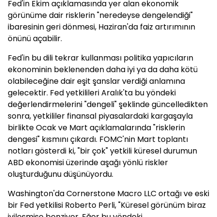
Fed'in Ekim açıklamasında yer alan ekonomik
görünüme dair risklerin "neredeyse dengelendiği"
ibaresinin geri dönmesi, Haziran'da faiz artırımının
önünü açabilir.
Fed'in bu dili tekrar kullanması politika yapıcıların
ekonominin beklenenden daha iyi ya da daha kötü
olabileceğine dair eşit şanslar verdiği anlamına
gelecektir. Fed yetkilileri Aralık'ta bu yöndeki
değerlendirmelerini "dengeli" şeklinde güncelledikten
sonra, yetkililer finansal piyasalardaki kargaşayla
birlikte Ocak ve Mart açıklamalarında "risklerin
dengesi" kısmını çıkardı. FOMC'nin Mart toplantı
notları gösterdi ki, "bir çok" yetkili küresel durumun
ABD ekonomisi üzerinde aşağı yönlü riskler
oluşturduğunu düşünüyordu.
Washington'da Cornerstone Macro LLC ortağı ve eski
bir Fed yetkilisi Roberto Perli, "Küresel görünüm biraz
iyileşmişe benziyor. Eğer bu yöndeki