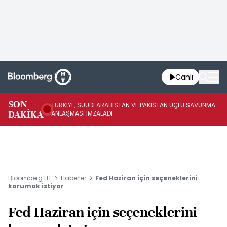
Canlı
SON
TÜRKİYE, SUUDİ ARABİSTAN VE PAKİSTAN ÜÇLÜ SAVUNMA
TR
DAKİKA
ANLAŞMASI İMZALADI
BN
Bloomberg HT
Haberler
Fed Haziran için seçeneklerini
korumak istiyor
Fed Haziran için seçeneklerini