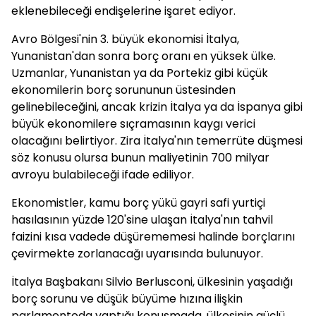
eklenebileceği endişelerine işaret ediyor.
Avro Bölgesi'nin 3. büyük ekonomisi İtalya,
Yunanistan'dan sonra borç oranı en yüksek ülke.
Uzmanlar, Yunanistan ya da Portekiz gibi küçük
ekonomilerin borç sorununun üstesinden
gelinebileceğini, ancak krizin İtalya ya da İspanya gibi
büyük ekonomilere sıçramasının kaygı verici
olacağını belirtiyor. Zira İtalya'nın temerrüte düşmesi
söz konusu olursa bunun maliyetinin 700 milyar
avroyu bulabileceği ifade ediliyor.
Ekonomistler, kamu borç yükü gayri safi yurtiçi
hasılasının yüzde 120'sine ulaşan İtalya'nın tahvil
faizini kısa vadede düşürememesi halinde borçlarını
çevirmekte zorlanacağı uyarısında bulunuyor.
İtalya Başbakanı Silvio Berlusconi, ülkesinin yaşadığı
borç sorunu ve düşük büyüme hızına ilişkin
parlamentoda yaptığı konuşmada, ülkesinin güçlü