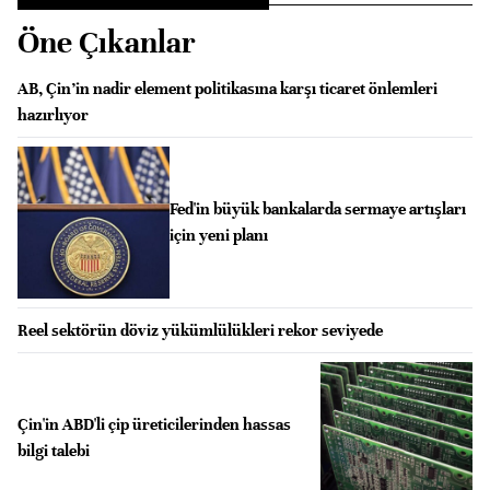
Öne Çıkanlar
AB, Çin’in nadir element politikasına karşı ticaret önlemleri
hazırlıyor
Fed'in büyük bankalarda sermaye artışları
için yeni planı
Reel sektörün döviz yükümlülükleri rekor seviyede
Çin'in ABD'li çip üreticilerinden hassas
bilgi talebi