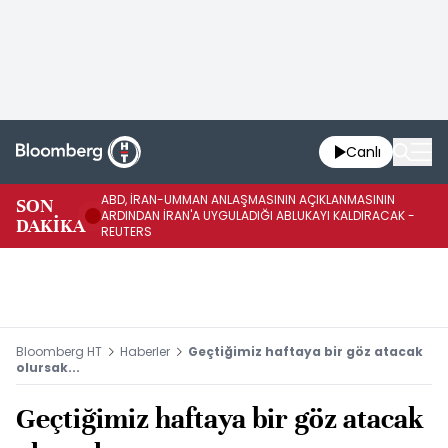
Canlı
ABD, İRAN-UMMAN ANLAŞMASININ AÇIKLANMASININ
AB
SON
ARDINDAN İRAN'A UYGULADIĞI ABLUKAYI KALDIRACAK -
GE
DAKİKA
REUTERS
UY
Bloomberg HT
Haberler
Geçtiğimiz haftaya bir göz atacak
olursak...
Geçtiğimiz haftaya bir göz atacak