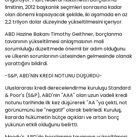
limitinin, 2012 başkanlık seçimleri sonrasına kadar
olan dönemi kapsayacak şekilde, iki aşamada en az
2,2 trilyon dolar düzeyinde yükseltilmesini içeriyor.
ABD Hazine Bakanı Timothy Geithner, borçlanma
tavanının yükseltilmesi anlaşmasının mali
sorumluluğu düzeltmede önemli bir adım olduğunu
ve ülkenin sorunlarının üstesinden gelmesinde olanak
yarattığını bildirdi.
-S&P, ABD'NİN KREDİ NOTUNU DÜŞÜRDÜ-
Uluslararası kredi derecelendirme kuruluşu Standard
& Poor's (S&P), ABD'nin ''AAA'' olan uzun vadeli kredi
notunu tarihinde ilk kez düşürerek ''AA ''ya çekti, not
görünümünü ise ''negatif'' olarak belirledi. Kuruluş,
kararda hükümetin bütçe açıkları ve artan borç
yükünün etkili olduğunu belirtti.
Moody's, ABD'de borçlanma tavanının yükseltilmesi