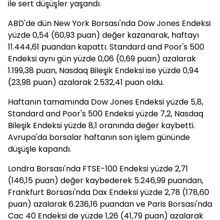
ile sert düşüşler yaşandı.
ABD'de dün New York Borsası'nda Dow Jones Endeksi
yüzde 0,54 (60,93 puan) değer kazanarak, haftayı
11.444,61 puandan kapattı. Standard and Poor's 500
Endeksi aynı gün yüzde 0,06 (0,69 puan) azalarak
1.199,38 puan, Nasdaq Bileşik Endeksi ise yüzde 0,94
(23,98 puan) azalarak 2.532,41 puan oldu.
Haftanın tamamında Dow Jones Endeksi yüzde 5,8,
Standard and Poor's 500 Endeksi yüzde 7,2, Nasdaq
Bileşik Endeksi yüzde 8,1 oranında değer kaybetti.
Avrupa'da borsalar haftanın son işlem gününde
düşüşle kapandı.
Londra Borsası'nda FTSE-100 Endeksi yüzde 2,71
(146,15 puan) değer kaybederek 5.246,99 puandan,
Frankfurt Borsası'nda Dax Endeksi yüzde 2,78 (178,60
puan) azalarak 6.236,16 puandan ve Paris Borsası'nda
Cac 40 Endeksi de yüzde 1,26 (41,79 puan) azalarak