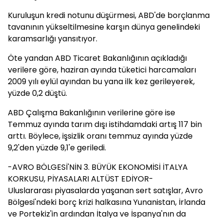
Kuruluşun kredi notunu düşürmesi, ABD'de borçlanma
tavanının yükseltilmesine karşın dünya genelindeki
karamsarlığı yansıtıyor.
Öte yandan ABD Ticaret Bakanlığının açıkladığı
verilere göre, haziran ayında tüketici harcamaları
2009 yılı eylül ayından bu yana ilk kez gerileyerek,
yüzde 0,2 düştü.
ABD Çalışma Bakanlığının verilerine göre ise
Temmuz ayında tarım dışı istihdamdaki artış 117 bin
arttı. Böylece, işsizlik oranı temmuz ayında yüzde
9,2'den yüzde 9,1'e geriledi.
-AVRO BÖLGESİ'NİN 3. BÜYÜK EKONOMİSİ İTALYA
KORKUSU, PİYASALARI ALTÜST EDİYOR-
Uluslararası piyasalarda yaşanan sert satışlar, Avro
Bölgesi'ndeki borç krizi halkasına Yunanistan, İrlanda
ve Portekiz'in ardından İtalya ve İspanya'nın da