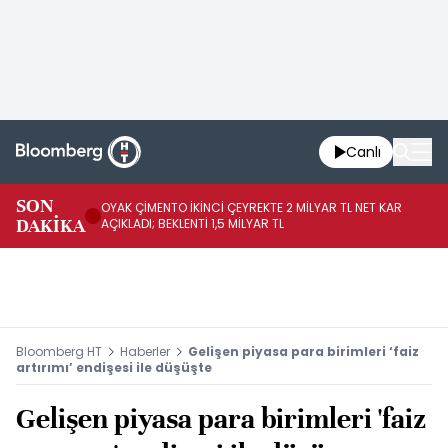
Canlı
İR
SON
OYAK ÇİMENTO İKİNCİ ÇEYREKTE 2 MİLYAR TL NET KAR
YÖ
DAKİKA
AÇIKLADI; BEKLENTİ 1,5 MİLYAR TL
OL
Bloomberg HT
Haberler
Gelişen piyasa para birimleri ‘faiz
artırımı’ endişesi ile düşüşte
Gelişen piyasa para birimleri 'faiz