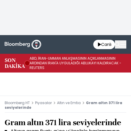
Canlı
ABD, İRAN-UMMAN ANLAŞMASININ AÇIKLANMASININ
AB
SON
ARDINDAN İRAN'A UYGULADIĞI ABLUKAYI KALDIRACAK -
GE
DAKİKA
REUTERS
UY
Bloomberg HT
Piyasalar
Altın ve Emtia
Gram altın 371 lira
seviyelerinde
Gram altın 371 lira seviyelerinde