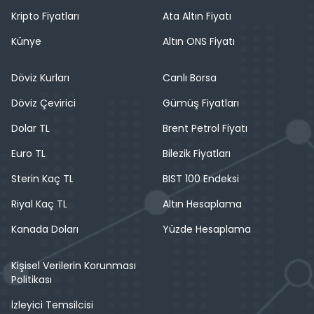
Kripto Fiyatları
Ata Altın Fiyatı
Künye
Altın ONS Fiyatı
Döviz Kurları
Canlı Borsa
Döviz Çevirici
Gümüş Fiyatları
Dolar TL
Brent Petrol Fiyatı
Euro TL
Bilezik Fiyatları
Sterin Kaç TL
BIST 100 Endeksi
Riyal Kaç TL
Altın Hesaplama
Kanada Doları
Yüzde Hesaplama
Kişisel Verilerin Korunması
Politikası
İzleyici Temsilcisi