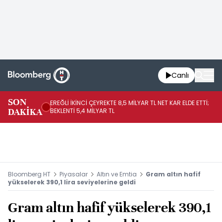
Canlı
SON
EREĞLİ İKİNCİ ÇEYREKTE 8,5 MİLYAR TL NET KAR ELDE ETTİ;
BO
DAKİKA
BEKLENTİ 5,4 MİLYAR TL
YÜ
Bloomberg HT
Piyasalar
Altın ve Emtia
Gram altın hafif
yükselerek 390,1 lira seviyelerine geldi
Gram altın hafif yükselerek 390,1