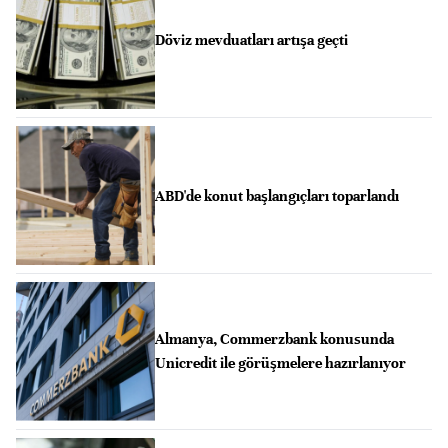
Döviz mevduatları artışa geçti
ABD'de konut başlangıçları toparlandı
Almanya, Commerzbank konusunda
Unicredit ile görüşmelere hazırlanıyor