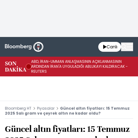
Canlı
ABD, İRAN-UMMAN ANLAŞMASININ AÇIKLANMASININ
AB
SON
ARDINDAN İRAN'A UYGULADIĞI ABLUKAYI KALDIRACAK -
GE
DAKİKA
REUTERS
UY
Bloomberg HT
Piyasalar
Güncel altın fiyatları: 15 Temmuz
2025 Salı gram ve çeyrek altın ne kadar oldu?
Güncel altın fiyatları: 15 Temmuz