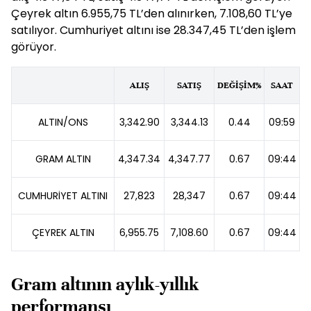
Çeyrek altın 6.955,75 TL’den alınırken, 7.108,60 TL’ye
satılıyor. Cumhuriyet altını ise 28.347,45 TL’den işlem
görüyor.
ALIŞ
SATIŞ
DEĞİŞİM%
SAAT
ALTIN/ONS
3,342.90
3,344.13
0.44
09:59
GRAM ALTIN
4,347.34
4,347.77
0.67
09:44
CUMHURİYET ALTINI
27,823
28,347
0.67
09:44
ÇEYREK ALTIN
6,955.75
7,108.60
0.67
09:44
Gram altının aylık-yıllık
performansı