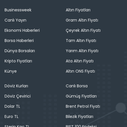
Businessweek
Altın Fiyatları
Canlı Yayın
Gram Altın Fiyatı
Ekonomi Haberleri
Çeyrek Altın Fiyatı
Borsa Haberleri
Tam Altın Fiyatı
Dünya Borsaları
Yarım Altın Fiyatı
Kripto Fiyatları
Ata Altın Fiyatı
Künye
Altın ONS Fiyatı
Döviz Kurları
Canlı Borsa
Döviz Çevirici
Gümüş Fiyatları
Dolar TL
Brent Petrol Fiyatı
Euro TL
Bilezik Fiyatları
Sterin Kaç TL
BIST 100 Endeksi