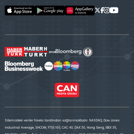
Sitemizdeki veriler Foreks tarafından sağlanmaktadır. NASDAQ, Dow Jones
Industrial Average, SHCOM, FTSE 100, CAC 40, DAX 30, Hang Seng, IBEX 35,