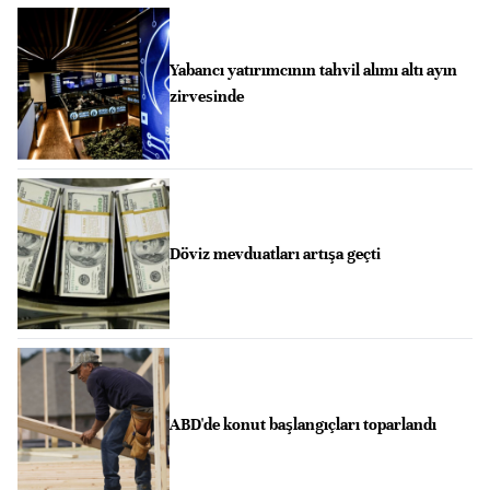
Yabancı yatırımcının tahvil alımı altı ayın
zirvesinde
Döviz mevduatları artışa geçti
ABD'de konut başlangıçları toparlandı