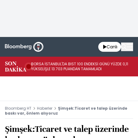
Canlı
SON
BORSA İSTANBUL'DA BIST 100 ENDEKSİ GÜNÜ YÜZDE 0,11
FE
DAKİKA
YÜKSELİŞLE 13.703 PUANDAN TAMAMLADI
AR
Bloomberg HT
Haberler
Şimşek:Ticaret ve talep üzerinde
baskı var, önlem alıyoruz
Şimşek:Ticaret ve talep üzerinde