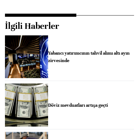
İlgili Haberler
Yabancı yatırımcının tahvil alımı altı ayın
zirvesinde
Döviz mevduatları artışa geçti