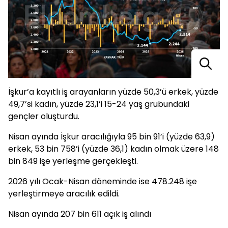
İşkur’a kayıtlı iş arayanların yüzde 50,3’ü erkek, yüzde
49,7’si kadın, yüzde 23,1’i 15-24 yaş grubundaki
gençler oluşturdu.
Nisan ayında İşkur aracılığıyla 95 bin 91’i (yüzde 63,9)
erkek, 53 bin 758’i (yüzde 36,1) kadın olmak üzere 148
bin 849 işe yerleşme gerçekleşti.
2026 yılı Ocak-Nisan döneminde ise 478.248 işe
yerleştirmeye aracılık edildi.
Nisan ayında 207 bin 611 açık iş alındı