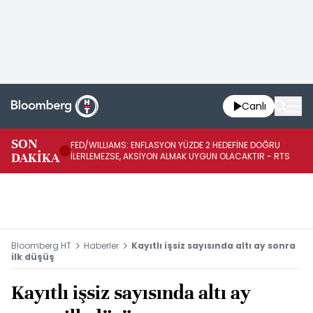
Canlı
BA
SON
FED/WILLIAMS: ENFLASYON YÜZDE 2 HEDEFİNE DOĞRU
SÜ
DAKİKA
İLERLEMEZSE, AKSİYON ALMAK UYGUN OLACAKTIR - RTS
AZ
Bloomberg HT
Haberler
Kayıtlı işsiz sayısında altı ay sonra
ilk düşüş
Kayıtlı işsiz sayısında altı ay