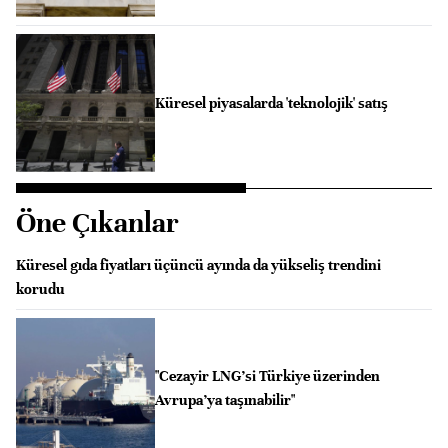
Küresel piyasalarda 'teknolojik' satış
Öne Çıkanlar
Küresel gıda fiyatları üçüncü ayında da yükseliş trendini
korudu
"Cezayir LNG’si Türkiye üzerinden
Avrupa’ya taşınabilir"