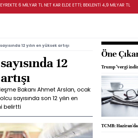
EYREKTE 6 MİLYAR TL NET KAR ELDE ETTİ; BEKLENTİ 4,9 MİLYAR TL
ayısında 12 yılın en yüksek artışı
Öne Çıka
sayısında 12
Trump "vergi indir
artışı
erleşme Bakanı Ahmet Arslan, ocak
lcu sayısında son 12 yılın en
 belirtti
TCMB: Haziran'da gı