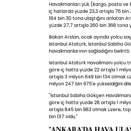
Havalimanları yük (kargo, posta ve ba
iç hatlarda yüzde 23,3 artışla 76 bin
184 bin 30 tona ulaştığını anlatan A
yüzde 27,7 artışla 260 bin 368 tona yü
Bakan Arslan, ocak ayında yolcu sayı
İstanbul Atatürk, İstanbul Sabiha 
havalimanlarının sağladığını belirtti.
İstanbul Atatürk Havalimanı yolcu tr
göre iç hatta yüzde 22 artışla 1 mily
artışla 3 milyon 649 bin 134 olmak 
milyon 247 bin 975'e yükseldiğini dile
"İstanbul Sabiha Gökçen Havalimanı y
göre iç hatta yüzde 28 artışla 1 mily
artışla 845 bin 983 olmak üzere, to
bin 017 oldu."
"ANKARA'DA HAVA ULA