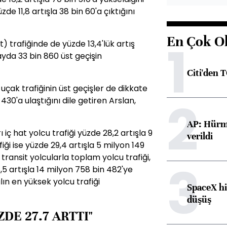
de 11,8 artışla 38 bin 60'a çıktığını
En Çok O
1
) trafiğinde de yüzde 13,4'lük artış
yda 33 bin 860 üst geçişin
Citi'den 
çak trafiğinin üst geçişler de dikkate
2
 430'a ulaştığını dile getiren Arslan,
AP: Hürmü
iç hat yolcu trafiği yüzde 28,2 artışla 9
verildi
iği ise yüzde 29,4 artışla 5 milyon 149
transit yolcularla toplam yolcu trafiği,
3
,5 artışla 14 milyon 758 bin 482'ye
lın en yüksek yolcu trafiği
SpaceX hi
düşüş
DE 27.7 ARTTI"