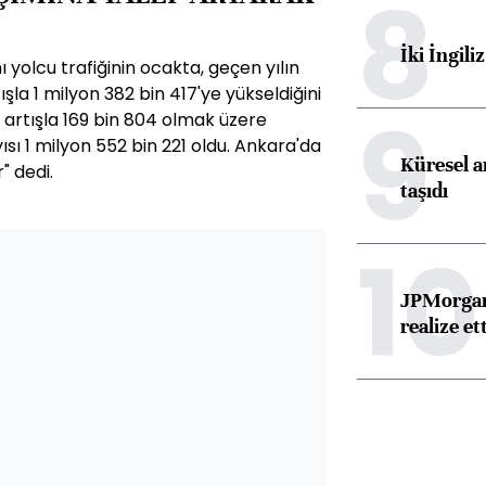
8
İki İngili
yolcu trafiğinin ocakta, geçen yılın
ışla 1 milyon 382 bin 417'ye yükseldiğini
9
7 artışla 169 bin 804 olmak üzere
sı 1 milyon 552 bin 221 oldu. Ankara'da
Küresel ar
" dedi.
taşıdı
10
JPMorgan
realize ett