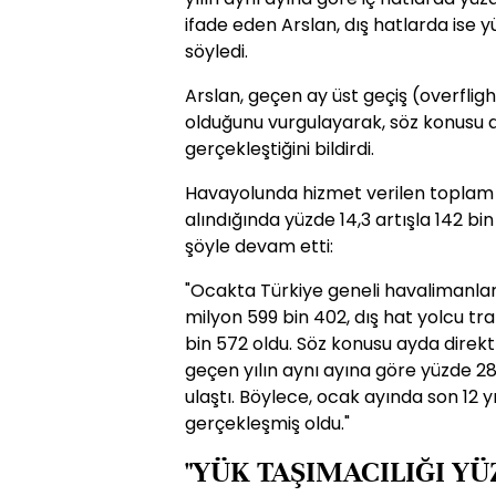
ifade eden Arslan, dış hatlarda ise yüz
söyledi.
Arslan, geçen ay üst geçiş (overflight
olduğunu vurgulayarak, söz konusu a
gerçekleştiğini bildirdi.
Havayolunda hizmet verilen toplam u
alındığında yüzde 14,3 artışla 142 bin
şöyle devam etti:
"Ocakta Türkiye geneli havalimanları 
milyon 599 bin 402, dış hat yolcu traf
bin 572 oldu. Söz konusu ayda direkt 
geçen yılın aynı ayına göre yüzde 28
ulaştı. Böylece, ocak ayında son 12 yı
gerçekleşmiş oldu."
"YÜK TAŞIMACILIĞI YÜZ