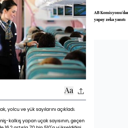
AB Komisyonu'dan
yapay zeka yanıtı
k, yolcu ve yük sayılarını açıkladı.
niş-kalkış yapan uçak sayısının, geçen
e 16,2 artışla 70 bin 510'a yükseldiğini