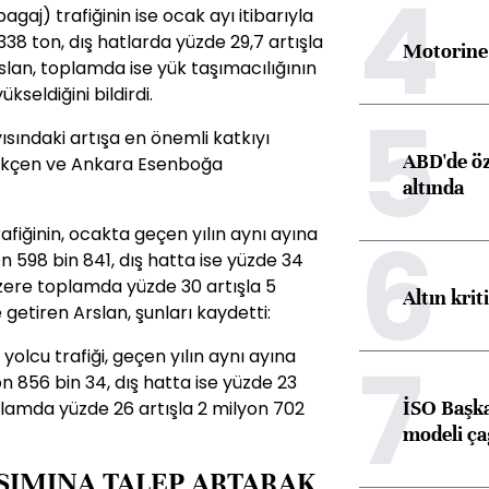
4
gaj) trafiğinin ise ocak ayı itibarıyla
 338 ton, dış hatlarda yüzde 29,7 artışla
Motorine 
rslan, toplamda ise yük taşımacılığının
kseldiğini bildirdi.
5
sındaki artışa en önemli katkıyı
ABD'de öz
Gökçen ve Ankara Esenboğa
altında
6
afiğinin, ocakta geçen yılın aynı ayına
on 598 bin 841, dış hatta ise yüzde 34
üzere toplamda yüzde 30 artışla 5
Altın krit
 getiren Arslan, şunları kaydetti:
7
olcu trafiği, geçen yılın aynı ayına
on 856 bin 34, dış hatta ise yüzde 23
İSO Başka
plamda yüzde 26 artışla 2 milyon 702
modeli ça
ŞIMINA TALEP ARTARAK