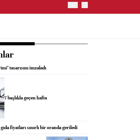
ABD HAZİNE BAKANLIĞI'NIN
nlar
imi" tasarısını imzaladı
7 başlıkla geçen hafta
da fiyatları sınırlı bir oranda geriledi