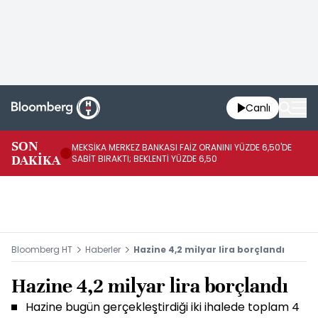
Canlı
SON
MEKSİKA MERKEZ BANKASI FAİZ ORANINI YÜZDE 6,50'DE
OY
DAKİKA
SABİT BIRAKTI; BEKLENTİ YÜZDE 6,50
AÇ
Bloomberg HT
Haberler
Hazine 4,2 milyar lira borçlandı
Hazine 4,2 milyar lira borçlandı
Hazine bugün gerçekleştirdiği iki ihalede toplam 4