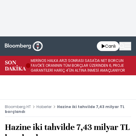
Canlı
MERİNOS HALKA ARZI SONRASI SASA'DA NET BORCUN
ME
SON
FAVÖK'E ORANININ TÜM BORÇLAR ÜZERİNDEN 6, PROJE
BÖ
DAKİKA
GARANTİLERİ HARİÇ 4'ÜN ALTINA İNMESİ AMAÇLANIYOR
KU
Bloomberg HT
Haberler
Hazine iki tahvilde 7,43 milyar TL
borçlandı
Hazine iki tahvilde 7,43 milyar TL