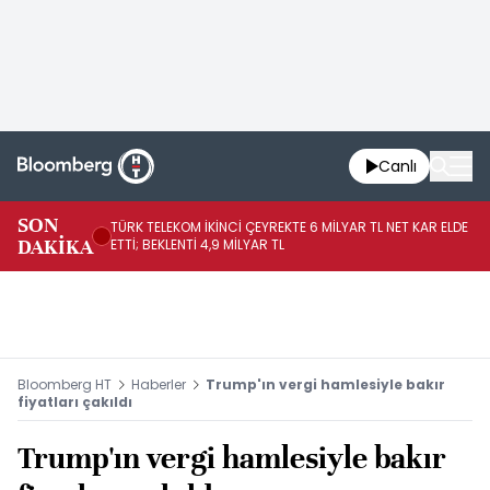
Canlı
SON
TÜRK TELEKOM İKİNCİ ÇEYREKTE 6 MİLYAR TL NET KAR ELDE
AB
DAKİKA
ETTİ; BEKLENTİ 4,9 MİLYAR TL
İR
Bloomberg HT
Haberler
Trump'ın vergi hamlesiyle bakır
fiyatları çakıldı
Trump'ın vergi hamlesiyle bakır