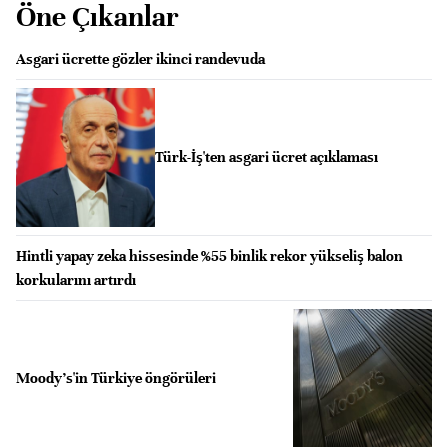
Öne Çıkanlar
Asgari ücrette gözler ikinci randevuda
Türk-İş'ten asgari ücret açıklaması
Hintli yapay zeka hissesinde %55 binlik rekor yükseliş balon
korkularını artırdı
Moody's'in Türkiye öngörüleri