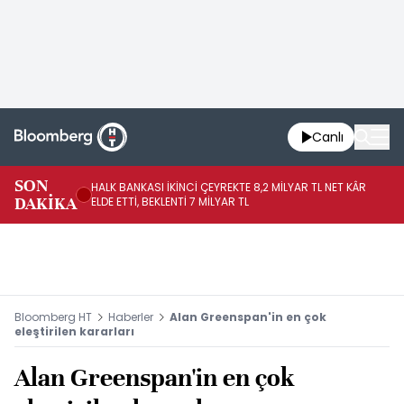
Canlı
SON
HALK BANKASI İKİNCİ ÇEYREKTE 8,2 MİLYAR TL NET KÂR
İŞ
DAKİKA
ELDE ETTİ, BEKLENTİ 7 MİLYAR TL
MÜ
Bloomberg HT
Haberler
Alan Greenspan'in en çok
eleştirilen kararları
Alan Greenspan'in en çok