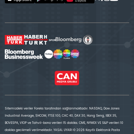
Sitemizdeki veriler Foreks tarafından sağlanmaktadır. NASDAQ, Dow Jones
Industrial Average, SHCOM, FTSE 100, CAC 40, DAX 30, Hang Seng, IBEX 35,
BOVESPA, VİOP ve Tahvil-bono verileri 15 dakika; CME, NYMEX VE S&P verileri 10
dakika gecikmeli verilmektedir. YASAL UYARI © 2026 Kayıtlı Elektronik Posta