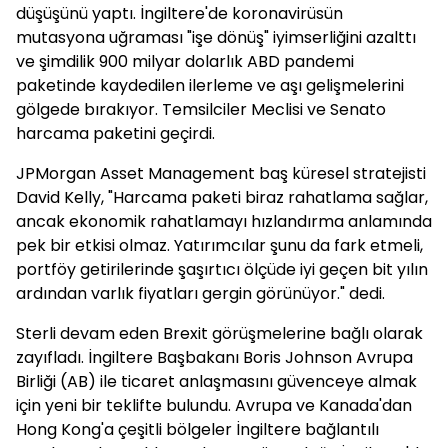
düşüşünü yaptı. İngiltere'de koronavirüsün
mutasyona uğraması "işe dönüş" iyimserliğini azalttı
ve şimdilik 900 milyar dolarlık ABD pandemi
paketinde kaydedilen ilerleme ve aşı gelişmelerini
gölgede bırakıyor. Temsilciler Meclisi ve Senato
harcama paketini geçirdi.
JPMorgan Asset Management baş küresel stratejisti
David Kelly, "Harcama paketi biraz rahatlama sağlar,
ancak ekonomik rahatlamayı hızlandırma anlamında
pek bir etkisi olmaz. Yatırımcılar şunu da fark etmeli,
portföy getirilerinde şaşırtıcı ölçüde iyi geçen bit yılın
ardından varlık fiyatları gergin görünüyor." dedi.
Sterli devam eden Brexit görüşmelerine bağlı olarak
zayıfladı. İngiltere Başbakanı Boris Johnson Avrupa
Birliği (AB) ile ticaret anlaşmasını güvenceye almak
için yeni bir teklifte bulundu. Avrupa ve Kanada'dan
Hong Kong'a çeşitli bölgeler İngiltere bağlantılı