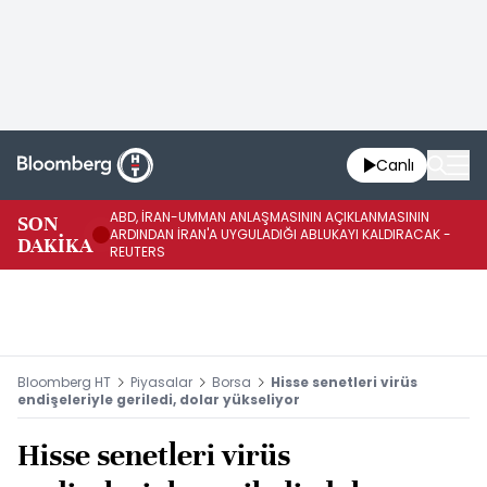
Canlı
ABD, İRAN-UMMAN ANLAŞMASININ AÇIKLANMASININ
AB
SON
ARDINDAN İRAN'A UYGULADIĞI ABLUKAYI KALDIRACAK -
GE
DAKİKA
REUTERS
UY
Bloomberg HT
Piyasalar
Borsa
Hisse senetleri virüs
endişeleriyle geriledi, dolar yükseliyor
Hisse senetleri virüs