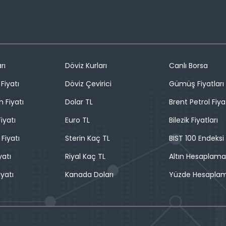
rı
Döviz Kurları
Canlı Borsa
Fiyatı
Döviz Çevirici
Gümüş Fiyatları
n Fiyatı
Dolar TL
Brent Petrol Fiya
iyatı
Euro TL
Bilezik Fiyatları
 Fiyatı
Sterin Kaç TL
BIST 100 Endeksi
yatı
Riyal Kaç TL
Altın Hesaplama
iyatı
Kanada Doları
Yüzde Hesapla