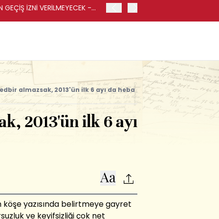
GEÇİŞ İZNİ VERİLMEYECEK -
İRAN-UMMAN ANLAŞMASI K
HABER AJANSI
edbir almazsak, 2013'ün ilk 6 ayı da heba
k, 2013'ün ilk 6 ayı
 köşe yazısında belirtmeye gayret
suzluk ve keyifsizliği çok net