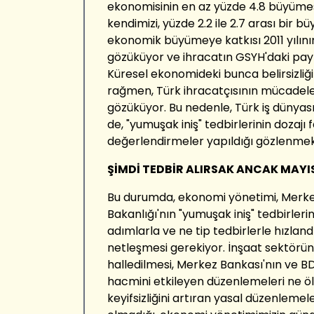
ekonomisinin en az yüzde 4.8 büyümesi
kendimizi, yüzde 2.2 ile 2.7 arası bir 
ekonomik büyümeye katkısı 2011 yılının
gözüküyor ve ihracatın GSYH'daki pay
Küresel ekonomideki bunca belirsizli
rağmen, Türk ihracatçısının mücadeles
gözüküyor. Bu nedenle, Türk iş dünyas
de, "yumuşak iniş" tedbirlerinin dozajı 
değerlendirmeler yapıldığı gözlenmek
ŞİMDİ TEDBİR AL
IRSAK ANCAK MAYIS
Bu durumda, ekonomi yönetimi, Merke
Bakanlığı'nın "yumuşak iniş" tedbirler
adımlarla ve ne tip tedbirlerle hızlan
netleşmesi gerekiyor. İnşaat sektöründ
halledilmesi, Merkez Bankası'nın ve B
hacmini etkileyen düzenlemeleri ne ö
keyifsizliğini artıran yasal düzenlemel