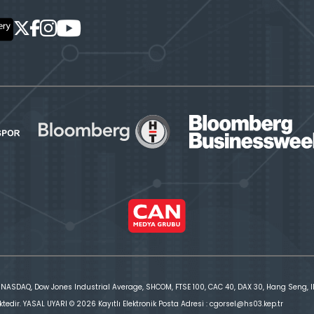
 NASDAQ, Dow Jones Industrial Average, SHCOM, FTSE 100, CAC 40, DAX 30, Hang Seng, IBE
ktedir. YASAL UYARI © 2026 Kayıtlı Elektronik Posta Adresi : cgorsel@hs03.kep.tr