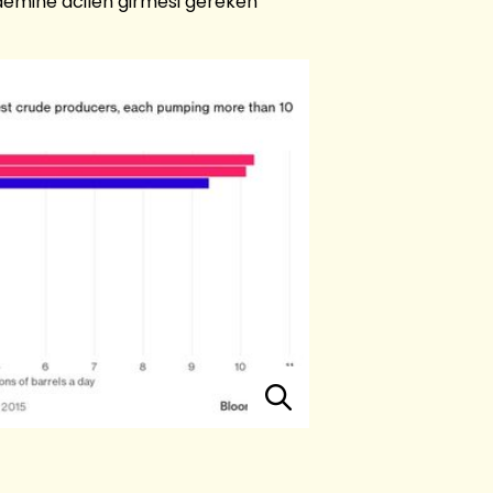
demine acilen girmesi gereken