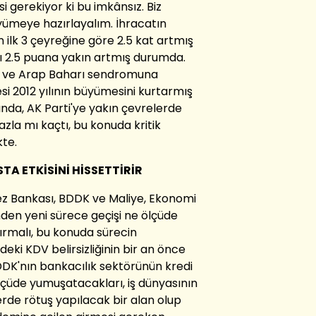
 gerekiyor ki bu imkânsız. Biz
büyümeye hazırlayalım. İhracatın
 ilk 3 çeyreğine göre 2.5 kat artmış
ı 2.5 puana yakın artmış durumda.
ği ve Arap Baharı sendromuna
i 2012 yılının büyümesini kurtarmış
ında, AK Parti'ye yakın çevrelerde
fazla mı kaçtı, bu konuda kritik
te.
TA ETKİSİNİ HİSSETTİRİR
z Bankası, BDDK ve Maliye, Ekonomi
inden yeni sürece geçişi ne ölçüde
dırmalı, bu konuda sürecin
eki KDV belirsizliğinin bir an önce
DDK'nın bankacılık sektörünün kredi
lçüde yumuşatacakları, iş dünyasının
erde rötuş yapılacak bir alan olup