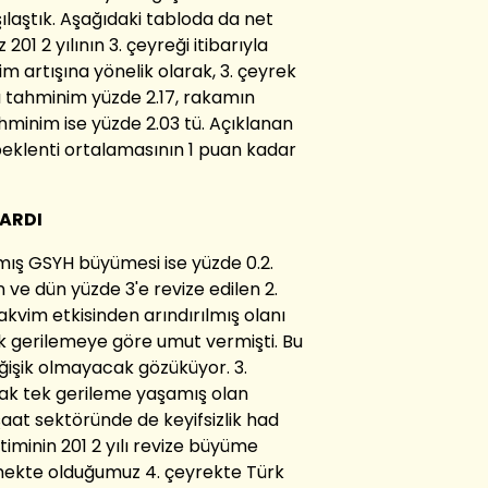
laştık. Aşağıdaki tabloda da net
01 2 yılının 3. çeyreği itibarıyla
m artışına yönelik olarak, 3. çeyrek
 tahminim yüzde 2.17, rakamın
hminim ise yüzde 2.03 tü. Açıklanan
 beklenti ortalamasının 1 puan kadar
ARDI
mış GSYH büyümesi ise yüzde 0.2.
 ve dün yüzde 3'e revize edilen 2.
kvim etkisinden arındırılmış olanı
'lik gerilemeye göre umut vermişti. Bu
ğişik olmayacak gözüküyor. 3.
rak tek gerileme yaşamış olan
aat sektöründe de keyifsizlik had
iminin 201 2 yılı revize büyüme
irmekte olduğumuz 4. çeyrekte Türk