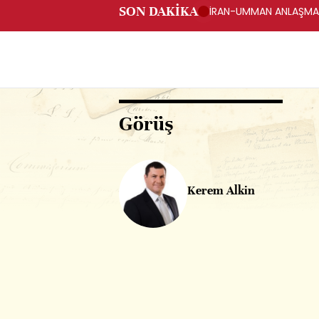
SON DAKİKA
İRAN-UMMAN ANLAŞMASI
FARS HABER AJANSI
Görüş
Kerem Alkin