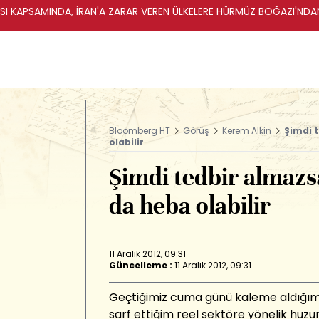
 KAPSAMINDA, İRAN'A ZARAR VEREN ÜLKELERE HÜRMÜZ BOĞAZI'NDAN 
Bloomberg HT
Görüş
Kerem Alkin
Şimdi t
olabilir
Şimdi tedbir almazsa
da heba olabilir
11 Aralık 2012, 09:31
Güncelleme :
11 Aralık 2012, 09:31
Geçtiğimiz cuma günü kaleme aldığım
sarf ettiğim reel sektöre yönelik huzur