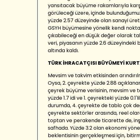
yansıtacak büyüme rakamlarıyla karşı
görüleceği üzere, içinde bulunduğumuz 2
yüzde 2.57 düzeyinde olan sanayi üreti
GSYH büyümesine yönelik kendi nokta
çıkabileceği en düşük değer olarak ta
veri, piyasanın yüzde 2.6 düzeyindeki
altında kaldı.
TÜRK İHRACATÇISI BÜYÜMEYİ KURT
Mevsim ve takvim etkisinden arındırıl
Oysa, 2. çeyrekte yüzde 2.88 açıklanan
çeyrek büyüme verisinin, mevsim ve ta
yüzde 1.7 idi ve 1. çeyrekteki yüzde 0.1
durumda, 4. çeyrekte de tablo çok de
çeyrekte sektörler arasında, reel ola
toptan ve perakende ticarette de, inş
safhada. Yüzde 3.2 olan ekonomi yönet
beklentisinin gerçekleşmesi için, bit