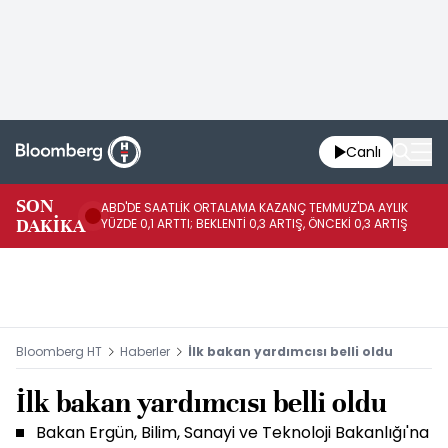
Canlı
SON
ABD'DE SAATLİK ORTALAMA KAZANÇ TEMMUZ'DA AYLIK
AB
DAKİKA
YÜZDE 0,1 ARTTI; BEKLENTİ 0,3 ARTIŞ, ÖNCEKİ 0,3 ARTIŞ
YÜ
Bloomberg HT
Haberler
İlk bakan yardımcısı belli oldu
İlk bakan yardımcısı belli oldu
Bakan Ergün, Bilim, Sanayi ve Teknoloji Bakanlığı'na