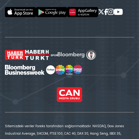
Sitemizdeki veriler Foreks tarafından sağlanmaktadır. NASDAQ, Dow Jones
Industrial Average, SHCOM, FTSE 100, CAC 40, DAX 30, Hang Seng, IBEX 35,