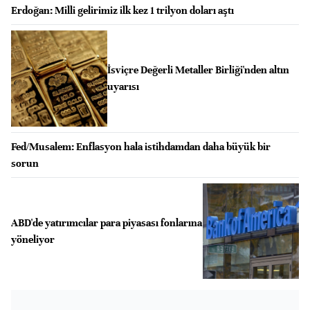
Erdoğan: Milli gelirimiz ilk kez 1 trilyon doları aştı
İsviçre Değerli Metaller Birliği'nden altın
uyarısı
Fed/Musalem: Enflasyon hala istihdamdan daha büyük bir
sorun
ABD'de yatırımcılar para piyasası fonlarına
yöneliyor