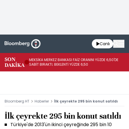
Canlı
SON
MEKSİKA MERKEZ BANKASI FAİZ ORANINI YÜZDE 6,50'DE
OY
DAKİKA
SABİT BIRAKTI; BEKLENTİ YÜZDE 6,50
AÇ
Bloomberg HT
Haberler
İlk çeyrekte 295 bin konut satıldı
İlk çeyrekte 295 bin konut satıldı
Türkiye'de 2013'ün ikinci çeyreğinde 295 bin 10