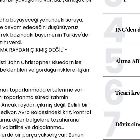
4
 daha büyüyeceği yönündeki soruya,
e devam edeceğini düşünüyoruz.
ING'den d
rek bazındaki büyümenin Türkiye'de
5
ını verdi.
MA RAYDAN ÇIKMIŞ DEĞİL''-
Altına AB
ti John Christopher Bluedorn ise
eklentileri ve gördüğü risklere ilişkin
6
; mali toparlanmada ertelenme var.
Ticari kr
ni toparlanma süreci tahmin
7
Ancak raydan çıkmış değil. Belirli bir
diyor. Avro Bölgesindeki kriz, kontrol
rama, diğer bölgelere tezahürünü
Döviz cins
volatilite ve dalgalanma...
rde bir parça yükseliş var. Bunun