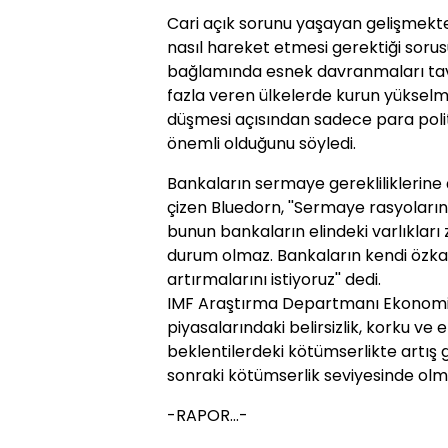
Cari açık sorunu yaşayan gelişmekte
nasıl hareket etmesi gerektiği sorusu
bağlamında esnek davranmaları tavs
fazla veren ülkelerde kurun yükselme
düşmesi açısından sadece para politi
önemli olduğunu söyledi.
Bankaların sermaye gerekliliklerine 
çizen Bluedorn, ''Sermaye rasyoların
bunun bankaların elindeki varlıkları 
durum olmaz. Bankaların kendi özka
artırmalarını istiyoruz'' dedi.
IMF Araştırma Departmanı Ekonomist
piyasalarındaki belirsizlik, korku ve
beklentilerdeki kötümserlikte artı
sonraki kötümserlik seviyesinde olmad
-RAPOR...-