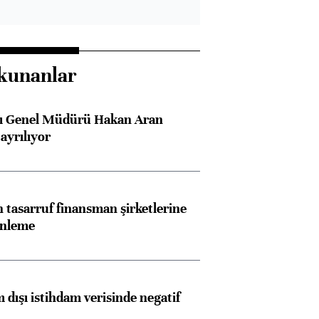
kunanlar
sı Genel Müdürü Hakan Aran
ayrılıyor
tasarruf finansman şirketlerine
enleme
 dışı istihdam verisinde negatif