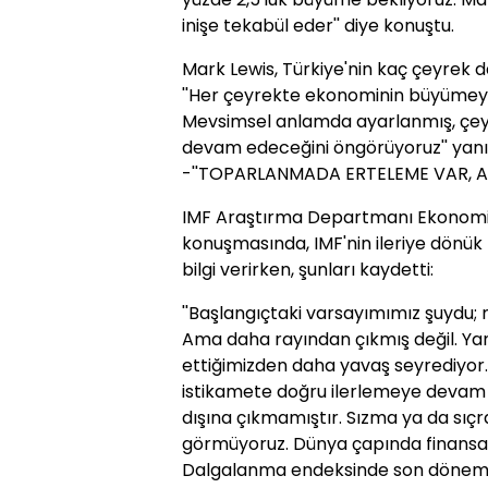
inişe tekabül eder'' diye konuştu.
Mark Lewis, Türkiye'nin kaç çeyrek
''Her çeyrekte ekonominin büyümey
Mevsimsel anlamda ayarlanmış, çey
devam edeceğini öngörüyoruz'' yanıt
-''TOPARLANMADA ERTELEME VAR, A
IMF Araştırma Departmanı Ekonomis
konuşmasında, IMF'nin ileriye dönük b
bilgi verirken, şunları kaydetti:
''Başlangıçtaki varsayımımız şuydu
Ama daha rayından çıkmış değil. Ya
ettiğimizden daha yavaş seyrediyor. 
istikamete doğru ilerlemeye devam e
dışına çıkmamıştır. Sızma ya da sıç
görmüyoruz. Dünya çapında finansal 
Dalgalanma endeksinde son dönemle