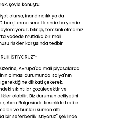
erek, şöyle konuştu:
şat olursa, inandırıcılık ya da
ABD borçlanma senetlerinde bu yönde
 söylemiyoruz, bilinçli, temkinli olmamız
 orta vadede mutlaka bir mali
usu riskler karşısında tedbir
RLİK İSTİYORUZ''-
 üzerine, Avrupa'da mali piyasalarda
inin olması durumunda İtalya'nın
 gerektiğine dikkati çekerek,
ndeki sıkıntılar çözülecektir ve
kler olabilir. Biz durumun aciliyetini
r, Avro Bölgesinde kesinlikle tedbir
meleri ve bunları sümen altı
bir seferberlik istiyoruz'' şeklinde