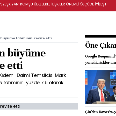
ZEŞKİYAN: KOMŞU ÜLKELERLE İLİŞKİLER ÖNEMLİ ÖLÇÜDE İYİLEŞTİ
n büyüme tahminini revize etti
Öne Çıka
in büyüme
Google Deepmind/Ib
e etti
yönelik riskler ar
 Kıdemli Daimi Temsilcisi Mark
me tahminini yüzde 7.5 olarak
Çin'den Davos'ta ço