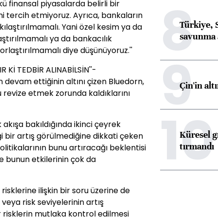
8
 finansal piyasalarda belirli bir
 tercih etmiyoruz. Ayrıca, bankaların
Türkiye, 
kılaştırılmamalı. Yani özel kesim ya da
savunma 
ştırılmamalı ya da bankacılık
rlaştırılmamalı diye düşünüyoruz.''
9
 Kİ TEDBİR ALINABİLSİN''-
 devam ettiğinin altını çizen Bluedorn,
Çin'in alt
u revize etmek zorunda kaldıklarını
10
akışa bakıldığında ikinci çeyrek
Küresel gı
 bir artış görülmediğine dikkati çeken
tırmandı
litikalarının bunu artıracağı beklentisi
bunun etkilerinin çok da
risklerine ilişkin bir soru üzerine de
veya risk seviyelerinin artış
 risklerin mutlaka kontrol edilmesi