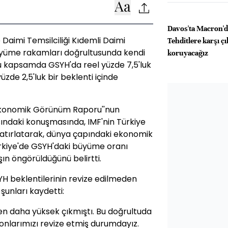
Davos'ta Macron'd
 Daimi Temsilciliği Kıdemli Daimi
Tehditlere karşı ç
büyüme rakamları doğrultusunda kendi
koruyacağız
, bu kapsamda GSYH'da reel yüzde 7,5'luk
yüzde 2,5'luk bir beklenti içinde
 Ekonomik Görünüm Raporu''nun
ındaki konuşmasında, IMF'nin Türkiye
u hatırlatarak, dünya çapındaki ekonomik
rkiye'de GSYH'daki büyüme oranı
tışın öngörüldüğünü belirtti.
SYH beklentilerinin revize edilmeden
şunları kaydetti:
en daha yüksek çıkmıştı. Bu doğrultuda
siyonlarımızı revize etmiş durumdayız.