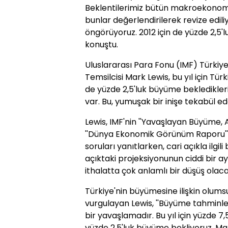
Beklentilerimiz bütün makroekonomik
bunlar değerlendirilerek revize ediliy
öngörüyoruz. 2012 için de yüzde 2,5'lu
konuştu.
Uluslararası Para Fonu (IMF) Türkiye
Temsilcisi Mark Lewis, bu yıl için Tür
de yüzde 2,5'luk büyüme bekledikleri
var. Bu, yumuşak bir inişe tekabül ede
Lewis, IMF'nin ''Yavaşlayan Büyüme, 
''Dünya Ekonomik Görünüm Raporu''n
soruları yanıtlarken, cari açıkla ilgili
açıktaki projeksiyonunun ciddi bir a
ithalatta çok anlamlı bir düşüş olaca
Türkiye'nin büyümesine ilişkin olum
vurgulayan Lewis, ''Büyüme tahminle
bir yavaşlamadır. Bu yıl için yüzde 7,
yüzde 2,5'luk büyüme bekliyoruz. Ma