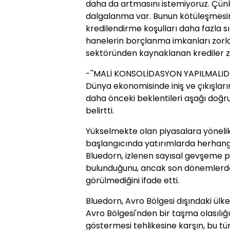
daha da artmasını istemiyoruz. Çünkü
dalgalanma var. Bunun kötüleşmesini
kredilendirme koşulları daha fazla sı
hanelerin borçlanma imkanları zorla
sektöründen kaynaklanan krediler zo
-''MALİ KONSOLİDASYON YAPILMALIDIR
Dünya ekonomisinde iniş ve çıkışların
daha önceki beklentileri aşağı doğr
belirtti.
Yükselmekte olan piyasalara yönelik 
başlangıcında yatırımlarda herhangi
Bluedorn, izlenen sayısal gevşeme po
bulunduğunu, ancak son dönemlerde 
görülmediğini ifade etti.
Bluedorn, Avro Bölgesi dışındaki ülke 
Avro Bölgesi'nden bir taşma olasılığı 
göstermesi tehlikesine karşın, bu tür