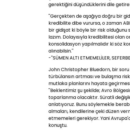
gerektiğini düşündüklerini dile getir
''Gerçekten de aşağıya doğru bir gidi
kredibilite dibe vurursa, o zaman 
bir gidişat ki böyle bir risk olduğunu
lazım. Dolayısıyla kredibilitesi olan
konsolidasyon yapılmalıdır ki söz kon
alınabilsin.''
-''SÜMEN ALTI ETMEMELİLER, SEFERBE
John Christopher Bluedorn, bir soru
türbülansın artması ve bulaşma risk
mutlaka planlarını hayata geçirmesi
''Beklentimiz şu şekilde; Avro Bölgesi
toparlanma olacaktır. Süratli değişikli
anlatıyoruz. Bunu söylemekle berabe
almaları, kendilerine çeki düzen ver
etmemeleri gerekiyor. Yani Avrupa'da 
konuştu.