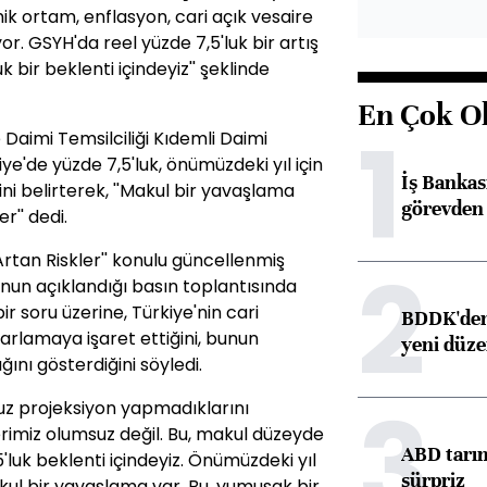
 ortam, enflasyon, cari açık vesaire
or. GSYH'da reel yüzde 7,5'luk bir artış
k bir beklenti içindeyiz'' şeklinde
En Çok O
1
 Daimi Temsilciliği Kıdemli Daimi
kiye'de yüzde 7,5'luk, önümüzdeki yıl için
İş Banka
ni belirterek, ''Makul bir yavaşlama
görevden 
r'' dedi.
Artan Riskler'' konulu güncellenmiş
2
un açıklandığı basın toplantısında
 bir soru üzerine, Türkiye'nin cari
BDDK'den 
yarlamaya işaret ettiğini, bunun
yeni düz
ğını gösterdiğini söyledi.
3
suz projeksiyon yapmadıklarını
rimiz olumsuz değil. Bu, makul düzeyde
ABD tarım
5'luk beklenti içindeyiz. Önümüzdeki yıl
sürpriz
kul bir yavaşlama var. Bu, yumuşak bir