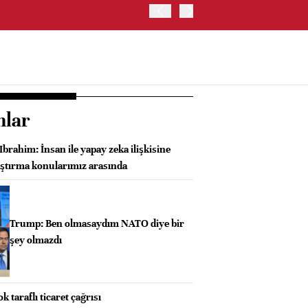
BESSENT: İSTİHDAM VER
nlar
rahim: İnsan ile yapay zeka ilişkisine
aştırma konularımız arasında
Trump: Ben olmasaydım NATO diye bir
şey olmazdı
k taraflı ticaret çağrısı