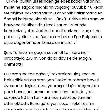
Türkiye, bunun üstesinden gelecek kadar vatanına,
milletine sağdık insanların yaşadığı büyük bir ülkedir.
Geldiğimiz noktada tarım, ekonomik kalkınmada en
önemli kaldıraç olacaktır. Çünkü Türkiye bir tarım ve
hayvancılık ülkesidir. Birçok tarım ürününde
kendimize yeter üretim kapasitemiz ve ihraç etme
potansiyelimiz var. Bunlardan biri de Ege Bölgesi'nin
eşsiz değerlerinden birisi olan incirdir."
Şen, Türkiye'nin geçen sezon 61 ton kuru incir
ihracatıyla 265 milyon dolar döviz elde ettiğini
anımsattı.
Bu sezon incirde daha iyi rakamlara ulaşılmasını
beklediklerini aktaran Şen, "Rekolte tahmin heyeti
üyesi arkadaşlarımızın yapmış olduğu çalışmalara
göre hava şartlarının normal seyri halinde yeni
sezonda 80 bin ton kuru incir rekoltesi tahmin
edilmektedir. Buna göre yeni sezon rekoltesinin
geçen yıla oranla yüzde 2,25 artmasını bekliyoruz"