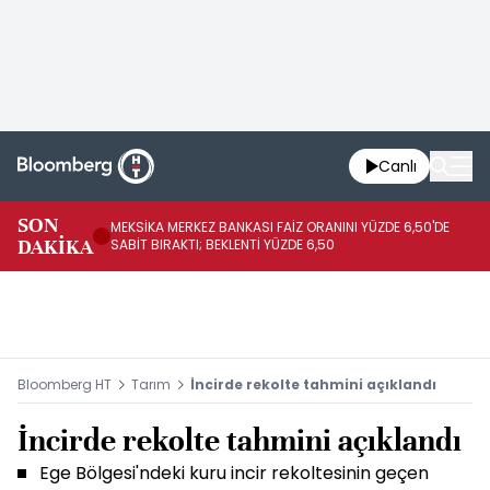
Canlı
SON
MEKSİKA MERKEZ BANKASI FAİZ ORANINI YÜZDE 6,50'DE
OY
DAKİKA
SABİT BIRAKTI; BEKLENTİ YÜZDE 6,50
AÇ
Bloomberg HT
Tarım
İncirde rekolte tahmini açıklandı
İncirde rekolte tahmini açıklandı
Ege Bölgesi'ndeki kuru incir rekoltesinin geçen