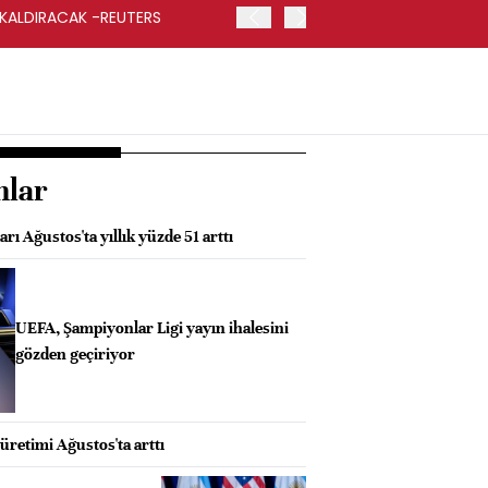
 KALDIRACAK -REUTERS
ABD DIŞİŞLERİ BAKANLIĞI
UYGULANACAK
nlar
rı Ağustos'ta yıllık yüzde 51 arttı
UEFA, Şampiyonlar Ligi yayın ihalesini
gözden geçiriyor
üretimi Ağustos'ta arttı