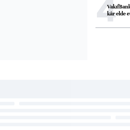
4
VakıfBank
kâr elde e