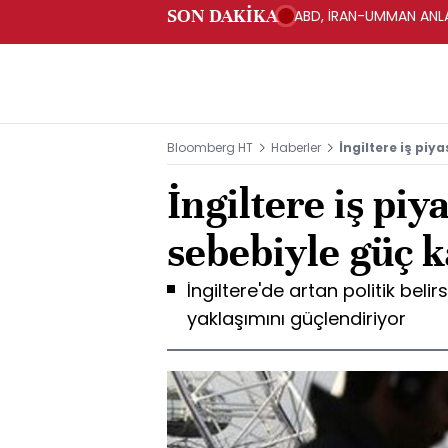
SON DAKİKA
ABD, İRAN-UMMAN ANLA
Bloomberg HT
Haberler
İngiltere iş piy
İngiltere iş piya
sebebiyle güç 
İngiltere'de artan politik belir
yaklaşımını güçlendiriyor