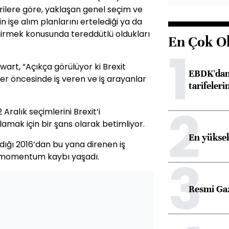
ilere göre, yaklaşan genel seçim ve
in işe alım planlarını ertelediği ya da
şe girmek konusunda tereddütlü oldukları
En Çok O
1
rt, “Açıkça görülüyor ki Brexit
EBDK'dan 
r öncesinde iş veren ve iş arayanlar
tarifeleri
2
Aralık seçimlerini Brexit’i
lamak için bir şans olarak betimliyor.
En yüksek
dığı 2016’dan bu yana direnen iş
3
e momentum kaybı yaşadı.
Resmi Ga