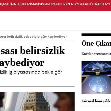
ŞMASININ AÇIKLANMASININ ARDINDAN İRAN'A UYGULADIĞI ABLUKAYI
asası belirsizlik sebebiyle güç kaybediyor
Öne Çıka
sası belirsizlik
Kartlı harcama tuta
kaybediyor
sizlik iş piyasasında bekle gör
Küresel ham çelik 