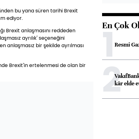
nden bu yana süren tarihi Brexit
m ediyor.
En Çok O
1
tığı Brexit anlaşmasını reddeden
şmasız ayrılık' seçeneğini
Resmi Ga
en anlaşmasız bir şekilde ayrılması
2
de Brexit'in ertelenmesi de olan bir
VakıfBank
kâr elde e