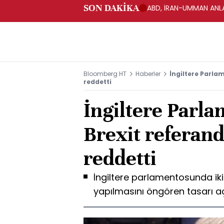
SON DAKİKA
ABD, İRAN-UMMAN ANLA
Bloomberg HT
Haberler
İngiltere Parla
reddetti
İngiltere Parla
Brexit referan
reddetti
İngiltere parlamentosunda ik
yapılmasını öngören tasarı aç