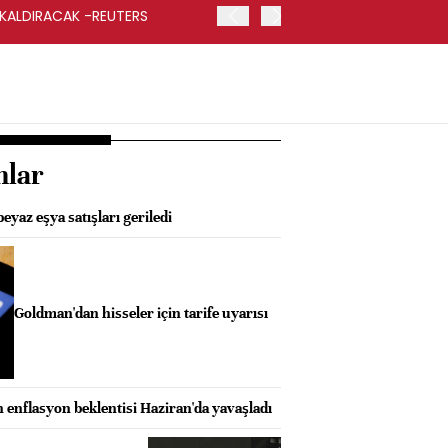
 KALDIRACAK -REUTERS
ABD DIŞİŞLERİ BAKANLIĞI
UYGULANACAK
nlar
beyaz eşya satışları geriledi
Goldman'dan hisseler için tarife uyarısı
 enflasyon beklentisi Haziran'da yavaşladı