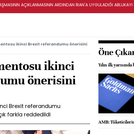
ŞMASININ AÇIKLANMASININ ARDINDAN İRAN'A UYGULADIĞI ABLUKAYI
mentosu ikinci Brexit referandumu önerisini
Öne Çıka
mentosu ikinci
Yılın ilk yarısında 
dumu önerisini
inci Brexit referandumu
ık farkla reddedildi
AMB: Tüketicilerin