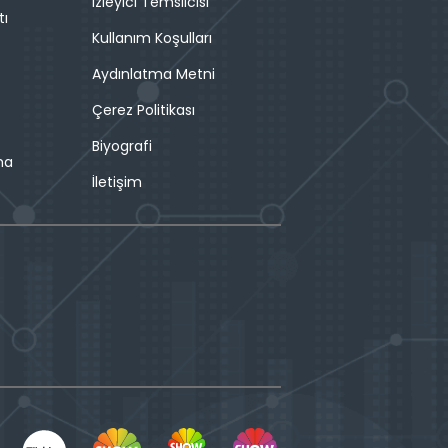
İzleyici Temsilcisi
tı
Kullanım Koşulları
Aydınlatma Metni
Çerez Politikası
Biyografi
ma
İletişim