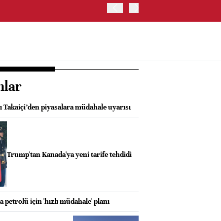
ABD'DE HİZMET PMI TEMMU
nlar
 Takaiçi’den piyasalara müdahale uyarısı
Trump'tan Kanada'ya yeni tarife tehdidi
petrolü için 'hızlı müdahale' planı