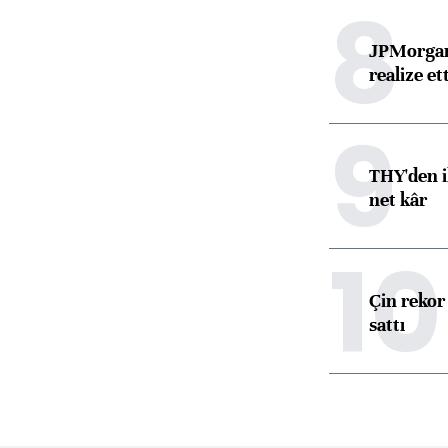
8
JPMorgan
realize ett
9
THY'den i
net kâr
10
Çin rekor 
sattı