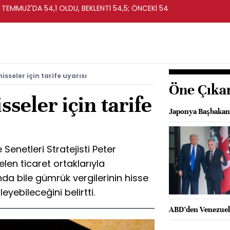
 TEMMUZ'DA 54,1 OLDU, BEKLENTİ 54,5; ÖNCEKİ 54
seler için tarife uyarısı
Öne Çıka
seler için tarife
Japonya Başbakanı
enetleri Stratejisti Peter
en ticaret ortaklarıyla
 bile gümrük vergilerinin hisse
eyebileceğini belirtti.
ABD’den Venezuela 