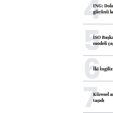
4
ING: Dolar
gücünü k
5
İSO Başka
modeli ça
6
İki İngili
7
Küresel ar
taşıdı