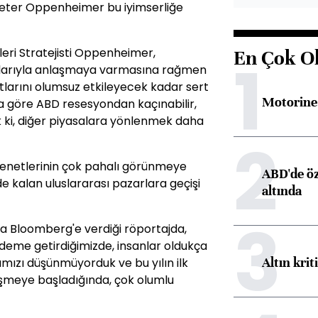
Peter Oppenheimer bu iyimserliğe
eri Stratejisti Oppenheimer,
En Çok O
1
klarıyla anlaşmaya varmasına rağmen
atlarını olumsuz etkileyecek kadar sert
Motorine 
a göre ABD resesyondan kaçınabilir,
ki, diğer piyasalara yönlenmek daha
2
enetlerinin çok pahalı görünmeye
ABD'de öz
de kalan uluslararası pazarlara geçişi
altında
3
a Bloomberg'e verdiği röportajda,
deme getirdiğimizde, insanlar oldukça
Altın krit
mızı düşünmüyorduk ve bu yılın ilk
şmeye başladığında, çok olumlu