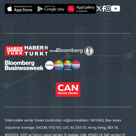
Sitemizdeki veriler Foreks tarafından sağlanmaktadır. NASDAQ, Dow Jones
Industrial Average, SHCOM, FTSE 100, CAC 40, DAX 30, Hang Seng, IBEX 35,
BOVESPA, VİOP ve Tahvil-bono verileri 15 dakika; CME, NYMEX VE S&P verileri 10