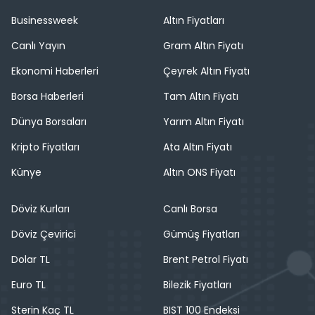
Businessweek
Altın Fiyatları
Canlı Yayın
Gram Altın Fiyatı
Ekonomi Haberleri
Çeyrek Altın Fiyatı
Borsa Haberleri
Tam Altın Fiyatı
Dünya Borsaları
Yarım Altın Fiyatı
Kripto Fiyatları
Ata Altın Fiyatı
Künye
Altın ONS Fiyatı
Döviz Kurları
Canlı Borsa
Döviz Çevirici
Gümüş Fiyatları
Dolar TL
Brent Petrol Fiyatı
Euro TL
Bilezik Fiyatları
Sterin Kaç TL
BIST 100 Endeksi