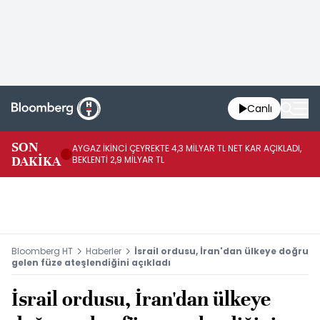
Canlı
SON
AYGAZ İKİNCİ ÇEYREKTE 4,3 MİLYAR TL NET KAR AÇIKLADI,
AB
DAKİKA
BEKLENTİ 2,9 MİLYAR TL
BU
Bloomberg HT
Haberler
İsrail ordusu, İran'dan ülkeye doğru
gelen füze ateşlendiğini açıkladı
İsrail ordusu, İran'dan ülkeye